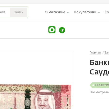
О магазине
Покупателю
К
Главная
Ба
Банкн
Сауд
Гаранти
Посмотрел