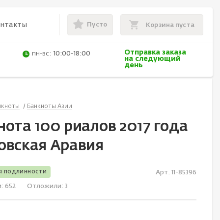
Пусто
онтакты
Корзина пуста
Отправка заказа
пн-вс:
10:00-18:00
на следующий
день
нкноты
Банкноты Азии
ота 100 риалов 2017 года
овская Аравия
я подлинности
Арт. 11-85396
и:
652
Отложили:
3