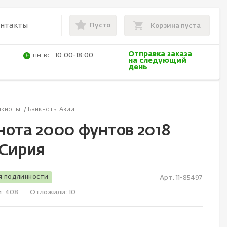
Пусто
онтакты
Корзина пуста
Отправка заказа
пн-вс:
10:00-18:00
на следующий
день
нкноты
Банкноты Азии
нота 2000 фунтов 2018
 Сирия
я подлинности
Арт. 11-85497
и:
408
Отложили:
10