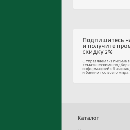
Подпишитесь н
и получите про
скидку 2%
Отправляем 1-2 письма в
тематическими подборк
информацией об акциях,
и банкнот со всего мира.
Каталог