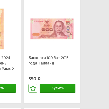
т 2024
Банкнота 100 бат 2015
День
года Таиланд
 Рамы X
550
руб.
ть
Купить
зине
В корзине