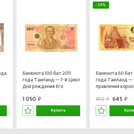
-24%
ода
Банкнота 100 бат 2011
Банкнота 60 бат
года Таиланд — 7-й Цикл
года Таиланд — 
Дня рождения Его
правления корол
Величества Короля
IX
1 050
645
850
руб.
руб.
руб.
Бхума
Купить
Купи
В корзине
В кор