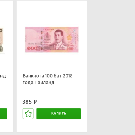
анд
Банкнота 100 бат 2018
года Таиланд
385
руб.
Купить
В корзине