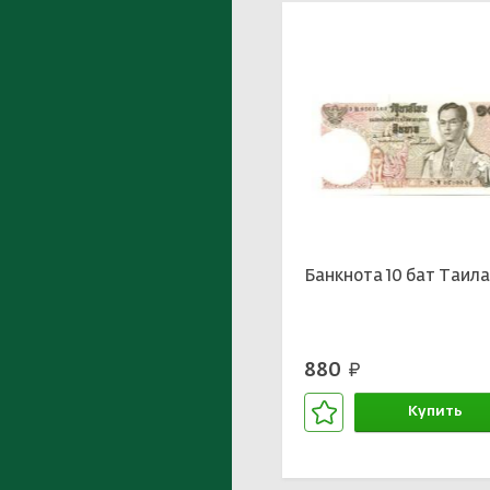
Банкнота 10 бат Таил
880
руб.
Купить
В корзине