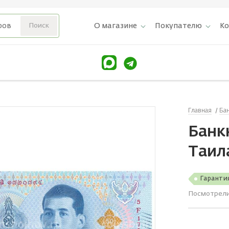
О магазине
Покупателю
К
Главная
Ба
Банкн
Таил
Гаранти
Посмотрел