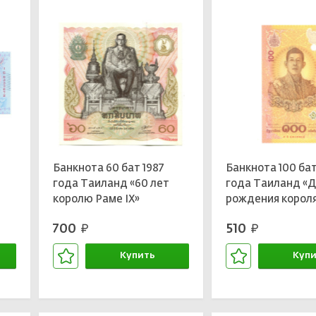
Банкнота 60 бат 1987
Банкнота 100 ба
года Таиланд «60 лет
года Таиланд «
королю Раме IX»
рождения короля
в 6-м цикле»
700
510
руб.
руб.
Купить
Купи
В корзине
В кор