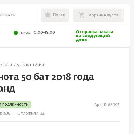
Пусто
онтакты
Корзина пуста
Отправка заказа
пн-вс:
10:00-18:00
на следующий
день
нкноты
Банкноты Азии
ота 50 бат 2018 года
анд
я подлинности
Арт. 11-86997
и:
1538
Отложили:
32