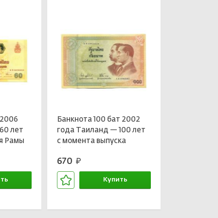
 2006
Банкнота 100 бат 2002
60 лет
года Таиланд — 100 лет
я Рамы
с момента выпуска
банкнот Таиланда
670
руб.
ть
Купить
зине
В корзине