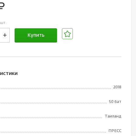
уб.
 шт.
+
Купить
В корзине
истики
2018
50 бат
Таиланд
ПРЕСС