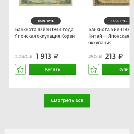
ПОВЕРНУТЬ
ПОВЕРНУТЬ
Банкнота 10 йен 1944 года
Банкнота 5 йен 1938
Японская оккупация Кореи
Китай — Японская
оккупация
1 913
213
руб.
руб.
2 250
250
руб.
руб.
Купить
Купить
В корзине
В корзин
Смотреть все