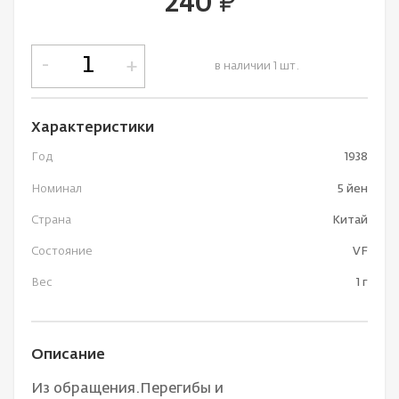
240
руб.
-
+
в наличии 1 шт.
Характеристики
Год
1938
Номинал
5 йен
Страна
Китай
Состояние
VF
Вес
1 г
Описание
Из обращения.Перегибы и