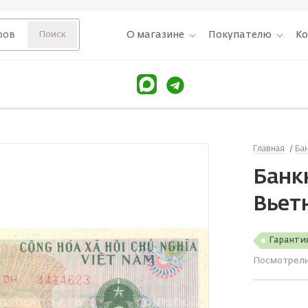
О магазине
Покупателю
К
Главная
Ба
Банкн
Вьет
Гаранти
Посмотрел