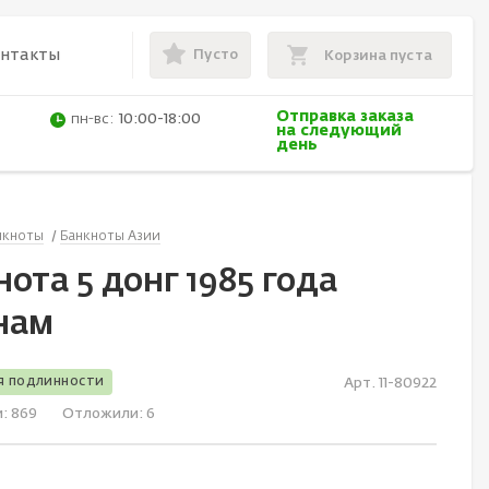
Пусто
онтакты
Корзина пуста
Отправка заказа
пн-вс:
10:00-18:00
на следующий
день
нкноты
Банкноты Азии
ота 5 донг 1985 года
нам
я подлинности
Арт. 11-80922
и:
869
Отложили:
6