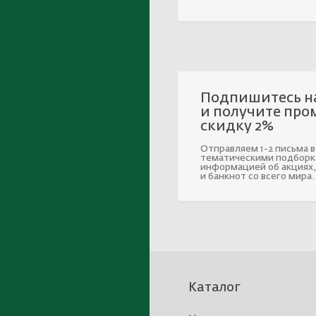
Подпишитесь н
и получите про
скидку 2%
Отправляем 1-2 письма в
тематическими подборк
информацией об акциях,
и банкнот со всего мира.
Каталог