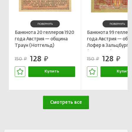
ПОВЕРНУТЬ
ПОВЕРНУТЬ
Банкнота 20 геллеров 1920
Банкнота 99 геллеро
года Австрия — община
года Австрия — об
Траун (Нотгельд)
Лофер в Зальцбурге
(Нотгельд)
128
128
руб.
руб.
150
150
руб.
руб.
Купить
Купить
В корзине
В корзин
Смотреть все