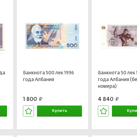
ода
Банкнота 500 лек 1996
Банкнота 50 лек 
года Албания
года Албания (б
номера)
1 800
4 840
руб.
руб.
Купить
Купи
В корзине
В кор