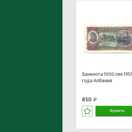
Банкнота 1000 лек 195
года Албания
850
руб.
Купить
В корзине