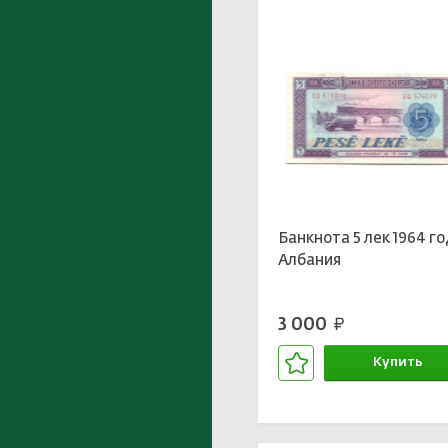
Банкнота 5 лек 1964 г
Албания
3 000
руб.
Купить
В корзине