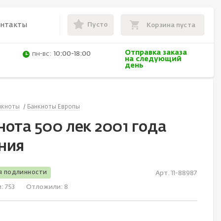
Пусто
онтакты
Корзина пуста
Отправка заказа
пн-вс:
10:00-18:00
на следующий
день
нкноты
Банкноты Европы
нота 500 лек 2001 года
ния
я подлинности
Арт. 11-88987
и:
753
Отложили:
8