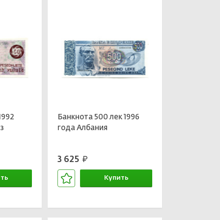
1992
Банкнота 500 лек 1996
ез
года Албания
3 625
руб.
ть
Купить
зине
В корзине