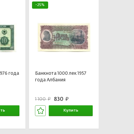
-25%
1976 года
Банкнота 1000 лек 1957
года Албания
830
1 100
руб.
руб.
ть
Купить
зине
В корзине