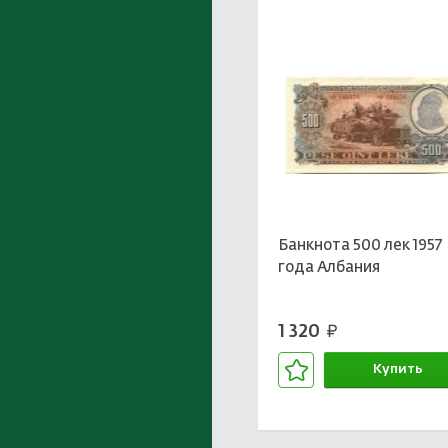
Банкнота 500 лек 1957
года Aлбания
1 320
руб.
Купить
В корзине