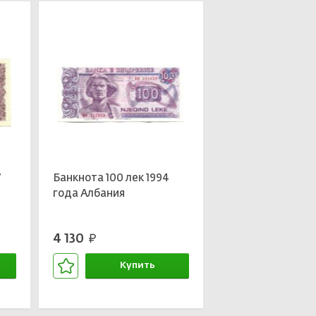
7
Банкнота 100 лек 1994
года Албания
4 130
руб.
Купить
В корзине