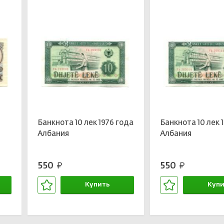
Банкнота 10 лек 1976 года
Банкнота 10 лек 
Албания
Албания
550
550
руб.
руб.
Купить
Купи
В корзине
В кор