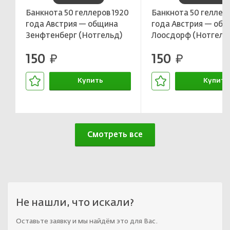
Банкнота 50 геллеров 1920
Банкнота 50 геллеро
года Австрия — община
года Австрия — об
Зенфтенберг (Нотгельд)
Лоосдорф (Нотгель
150
150
руб.
руб.
Купить
Купить
В корзине
В корзин
Смотреть все
Не нашли, что искали?
Оставьте заявку и мы найдём это для Вас.