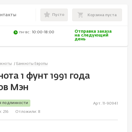
Пусто
онтакты
Корзина пуста
Отправка заказа
пн-вс:
10:00-18:00
на следующий
день
нкноты
Банкноты Европы
ота 1 фунт 1991 года
ов Мэн
я подлинности
Арт. 11-90941
и:
216
Отложили:
8