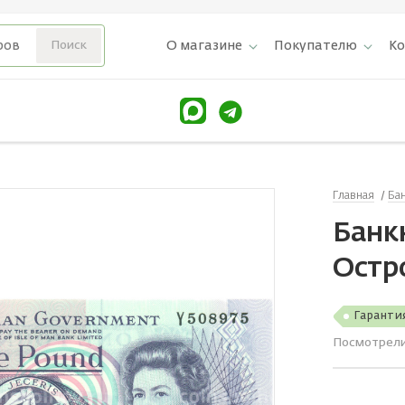
О магазине
Покупателю
К
Главная
Ба
Банкн
Остр
Гаранти
Посмотрел