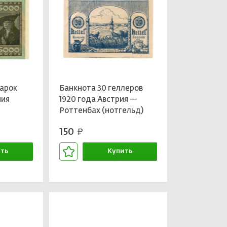
марок
Банкнота 30 геллеров
ния
1920 года Австрия —
Роттенбах (нотгельд)
150
руб.
ть
Купить
зине
В корзине