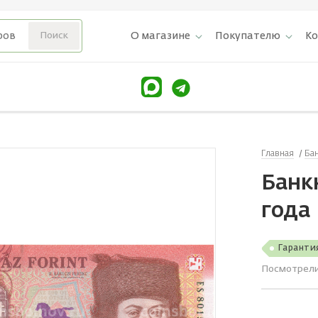
О магазине
Покупателю
К
Главная
Ба
Банк
года
Гаранти
Посмотрел