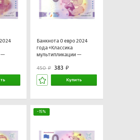
 2024
Банкнота 0 евро 2024
года «Классика
 —
мультипликации —
Моряк Попай»
383
450
руб.
руб.
ть
Купить
зине
В корзине
-15%