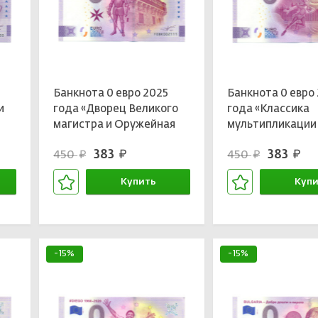
Банкнота 0 евро 2025
Банкнота 0 евро
и
года «Дворец Великого
года «Классика
магистра и Оружейная
мультипликации
палата»
Питер Пэн»
383
383
450
450
руб.
руб.
руб.
руб.
Купить
Купи
В корзине
В кор
-15%
-15%