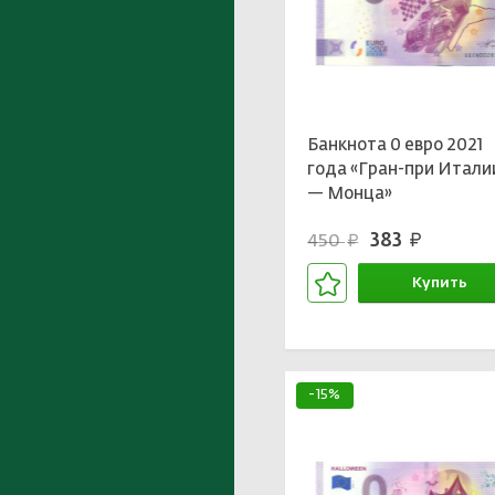
Банкнота 0 евро 2021
года «Гран-при Итали
— Монца»
383
450
руб.
руб.
Купить
В корзине
-15%