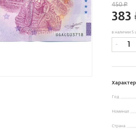
450
руб.
383
р
в наличии 5 
-
Характер
Год
Номинал
Страна