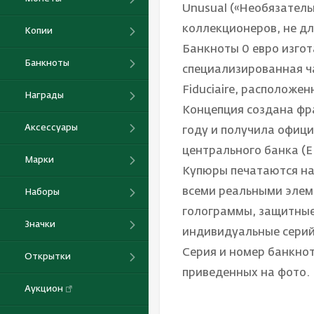
Unusual («Необязатель
коллекционеров, не д
Копии
Банкноты 0 евро изгот
Банкноты
специализированная ч
Fiduciaire, расположе
Награды
Концепция создана фр
Аксессуары
году и получила офиц
центрального банка (Е
Марки
Купюры печатаются на
всеми реальными элем
Наборы
голограммы, защитные 
Значки
индивидуальные серий
Серия и номер банкнот
Открытки
приведенных на фото.
Аукцион