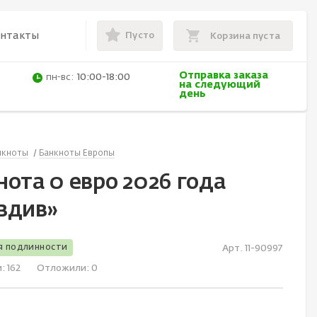
Пусто
онтакты
Корзина пуста
Отправка заказа
пн-вс:
10:00-18:00
на следующий
день
нкноты
Банкноты Европы
ота 0 евро 2026 года
вдив»
я подлинности
Арт. 11-90997
и:
162
Отложили:
0