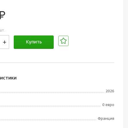
уб.
шт.
+
Купить
В корзине
истики
2026
0 евро
Франция