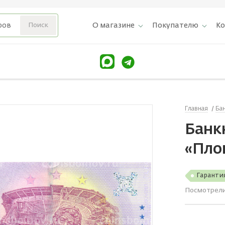
О магазине
Покупателю
К
Главная
Ба
Банкн
«Пло
Гаранти
Посмотрел