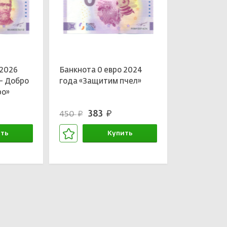
 2026
Банкнота 0 евро 2024
— Добро
года «Защитим пчел»
ро»
383
450
руб.
руб.
ть
Купить
зине
В корзине