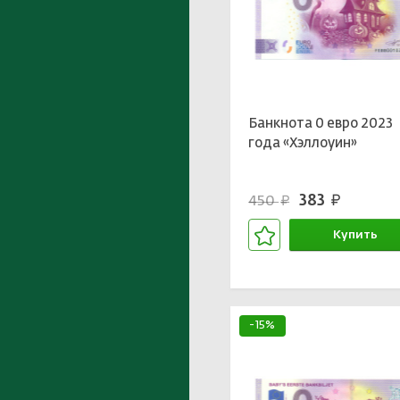
Банкнота 0 евро 2023
года «Хэллоуин»
383
450
руб.
руб.
Купить
В корзине
-15%