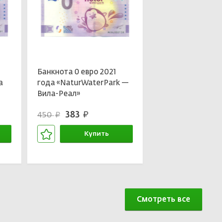
Банкнота 0 евро 2021
а
года «NaturWaterPark —
Вила-Реал»
383
450
руб.
руб.
Купить
В корзине
Смотреть все