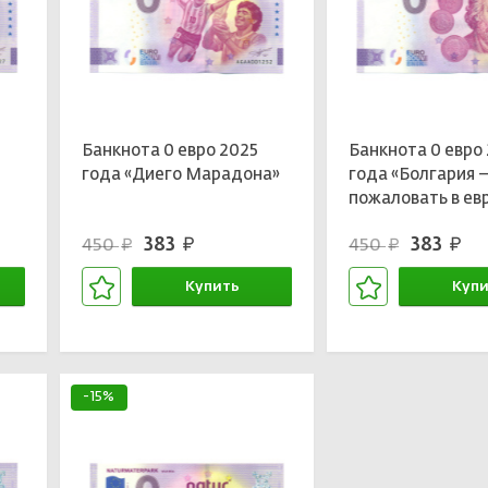
Банкнота 0 евро 2025
Банкнота 0 евро
года «Диего Марадона»
года «Болгария 
пожаловать в ев
383
383
450
450
руб.
руб.
руб.
руб.
Купить
Купи
В корзине
В кор
-15%