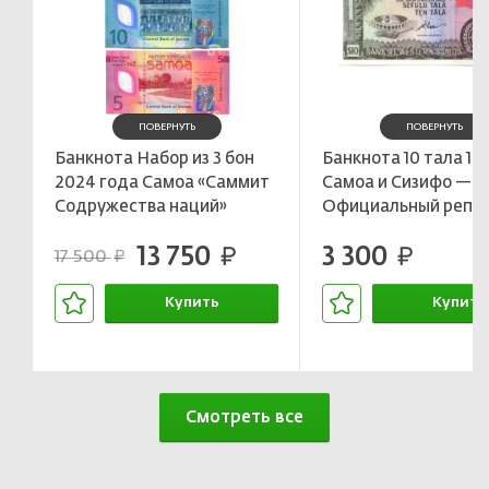
ПОВЕРНУТЬ
ПОВЕРНУТЬ
Банкнота Набор из 3 бон
Банкнота 10 тала 19
2024 года Самоа «Саммит
Самоа и Сизифо —
Содружества наций»
Официальный репр
2020 года
13 750
3 300
руб.
руб.
17 500
руб.
Купить
Купить
В корзине
В корзин
Смотреть все