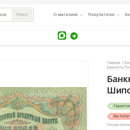
О магазине
Покупателю
К
Главная
Ба
Банкноты Рос
Банкн
Шипо
Гаранти
Вы полу
Посмотрел