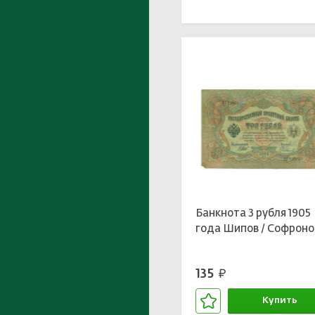
В корзине
Банкнота 3 рубля 1905
года Шипов / Софроно
135
руб.
Купить