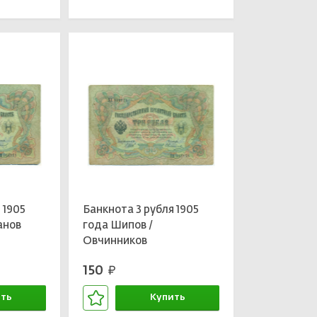
 1905
Банкнота 3 рубля 1905
анов
года Шипов /
Овчинников
150
руб.
ть
Купить