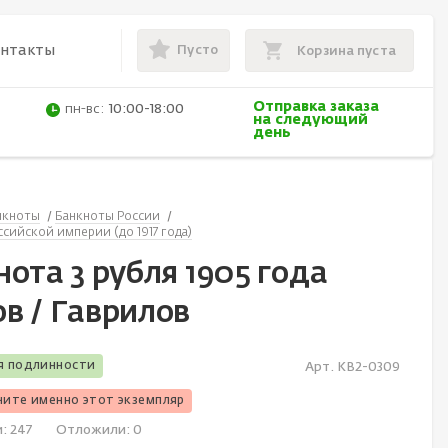
Пусто
онтакты
Корзина пуста
Отправка заказа
пн-вс:
10:00-18:00
на следующий
день
нкноты
Банкноты России
сийской империи (до 1917 года)
ота 3 рубля 1905 года
в / Гаврилов
я подлинности
Арт. KB2-0309
чите именно этот экземпляр
и:
247
Отложили:
0