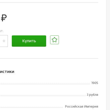
0
руб.
шт.
+
Купить
В корзине
истики
1905
3 рубля
Российская Империя