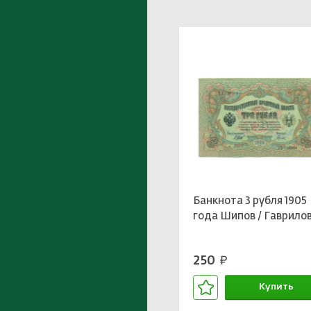
Банкнота 3 рубля 1905
года Шипов / Гаврило
250
руб.
Купить
В корзине