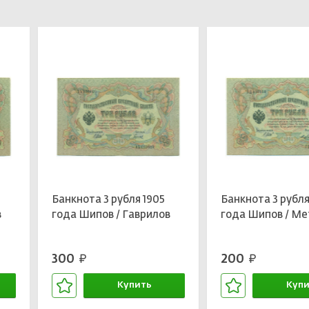
Банкнота 3 рубля 1905
Банкнота 3 рубля
в
года Шипов / Гаврилов
года Шипов / М
300
200
руб.
руб.
Купить
Купи
В корзине
В кор