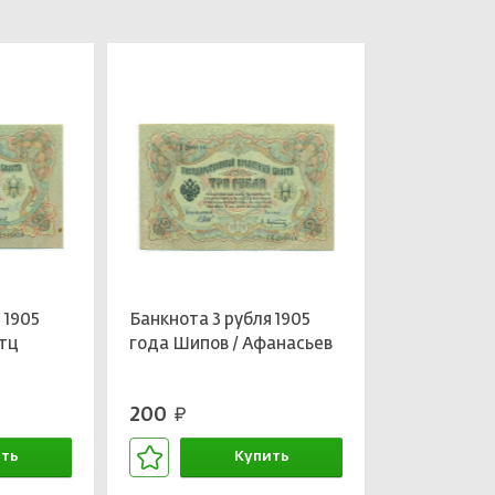
 1905
Банкнота 3 рубля 1905
етц
года Шипов / Афанасьев
200
руб.
ть
Купить
зине
В корзине