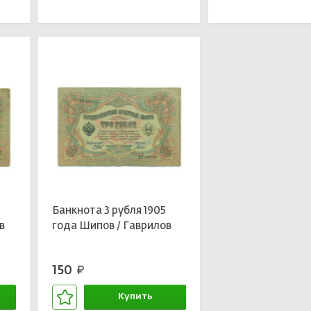
В корзине
В кор
Банкнота 3 рубля 1905
в
года Шипов / Гаврилов
150
руб.
Купить