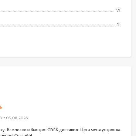
VF
1 г
В
• 05.08.2026
ту. Все четко и быстро. CDEK доставил. Цега меня устроила.
ичное! Спасибо!