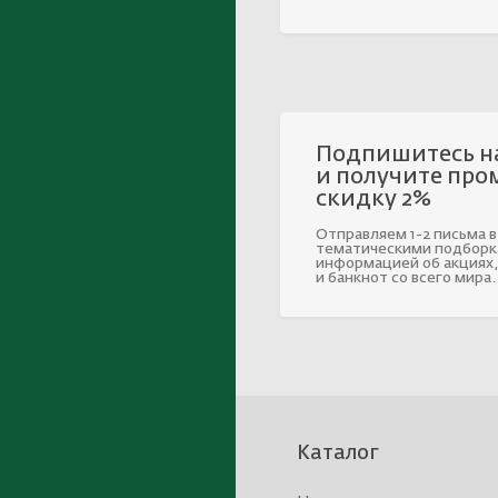
Подпишитесь н
и получите про
скидку 2%
Отправляем 1-2 письма в
тематическими подборк
информацией об акциях,
и банкнот со всего мира.
Каталог