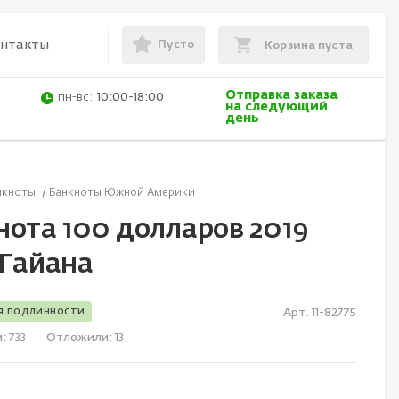
Пусто
онтакты
Корзина пуста
Отправка заказа
пн-вс:
10:00-18:00
на следующий
день
нкноты
Банкноты Южной Америки
нота 100 долларов 2019
 Гайана
я подлинности
Арт. 11-82775
и:
733
Отложили:
13