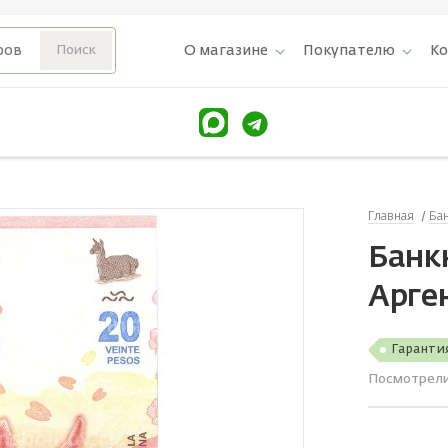
О магазине
Покупателю
К
Главная
Ба
Банкн
Арге
Гаранти
Посмотрел