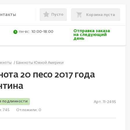
Пусто
онтакты
Корзина пуста
Отправка заказа
пн-вс:
10:00-18:00
на следующий
день
нкноты
Банкноты Южной Америки
ота 20 песо 2017 года
нтина
я подлинности
Арт. 11-2495
и:
745
Отложили:
0