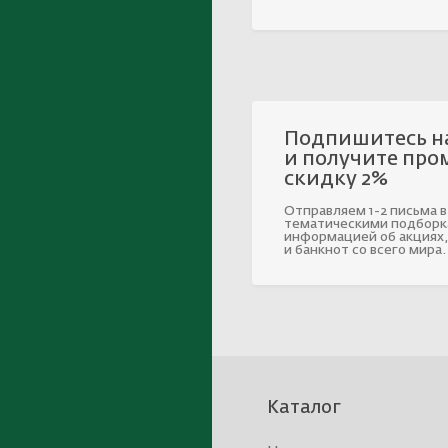
Подпишитесь н
и получите про
скидку 2%
Отправляем 1-2 письма в
тематическими подборк
информацией об акциях,
и банкнот со всего мира.
Каталог