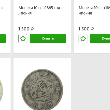
да
Монета 10 сен 1895 года
Монета 10 сен 18
Япония
Япония
1 500
1 500
руб.
руб.
Купить
Купи
В корзине
В кор