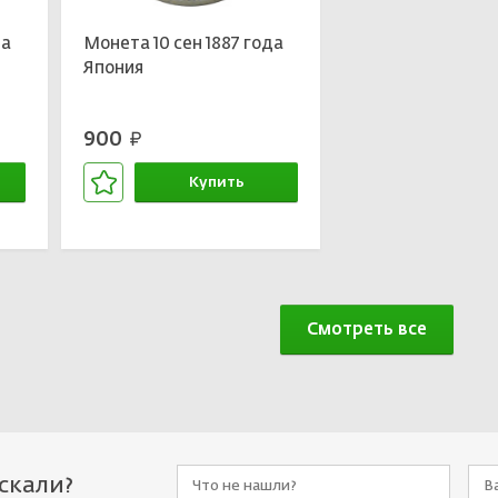
да
Монета 10 сен 1887 года
Япония
900
руб.
Купить
В корзине
Смотреть все
искали?