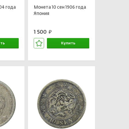
04 года
Монета 10 сен 1906 года
Япония
1 500
руб.
ть
Купить
зине
В корзине