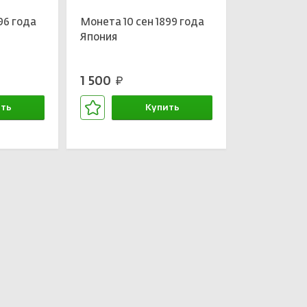
96 года
Монета 10 сен 1899 года
Япония
1 500
руб.
ть
Купить
зине
В корзине