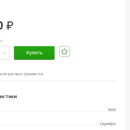
0
руб.
шт.
+
Купить
В корзине
а не рaспространяется
истики
1900
Серебро