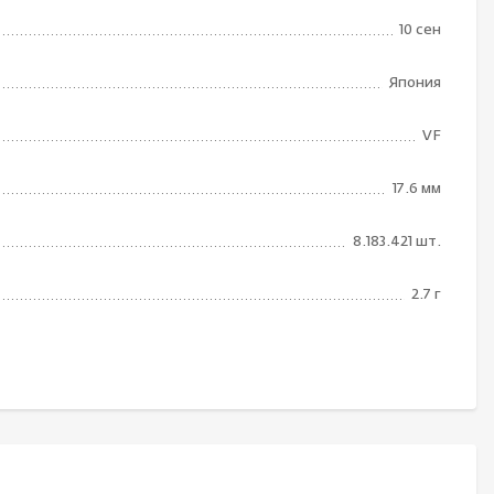
10 сен
Япония
VF
17.6 мм
8.183.421 шт.
2.7 г