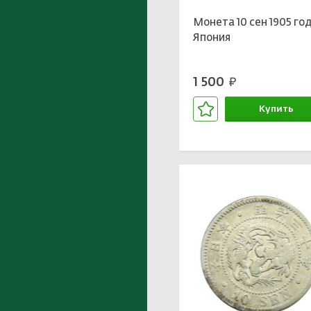
Монета 10 сен 1905 го
Япония
1 500
руб.
Купить
В корзине