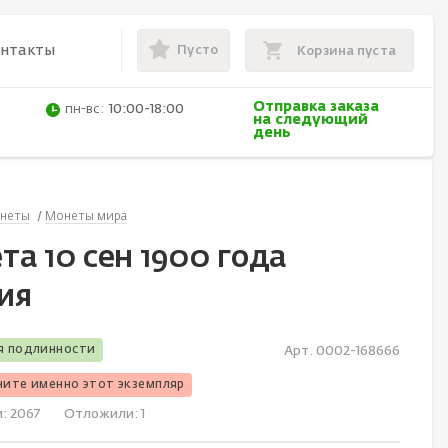
Пусто
онтакты
Корзина пуста
Отправка заказа
пн-вс:
10:00-18:00
на следующий
день
неты
Монеты мира
а 10 сен 1900 года
ия
я подлинности
Арт. 0002-168666
чите именно этот экземпляр
и:
2067
Отложили:
1