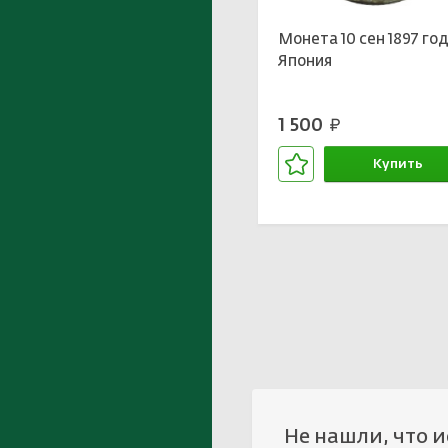
Монета 10 сен 1897 го
Япония
1 500
руб.
Купить
В корзине
Не нашли, что 