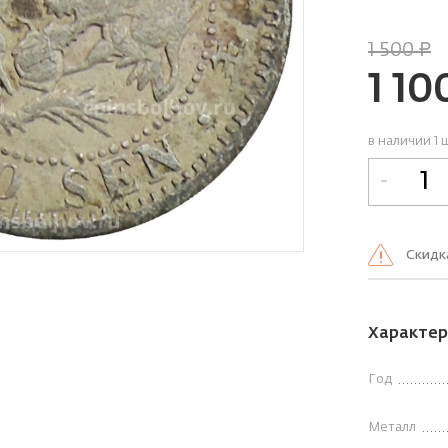
1 500
руб.
1 10
в наличии 1 
-
Cкидк
Характер
Год
Металл