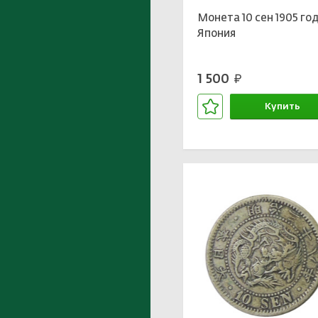
Монета 10 сен 1905 го
Япония
1 500
руб.
Купить
В корзине