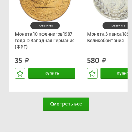
ПОВЕРНУТЬ
ПОВЕРНУТЬ
Монета 10 пфеннигов 1987
Монета 3 пенса 1891
года D Западная Германия
Великобритания
(ФРГ)
35
580
руб.
руб.
Купить
Купить
В корзине
В корзин
Смотреть все