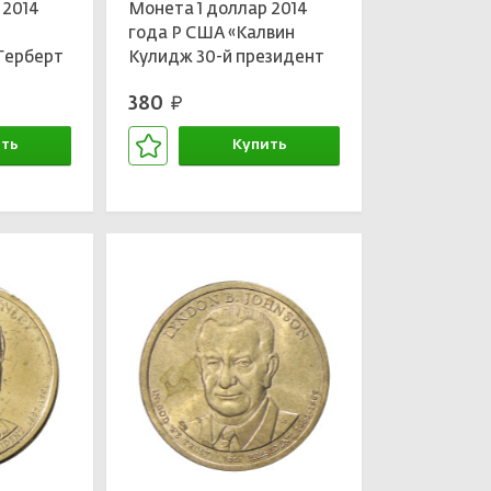
 2014
Монета 1 доллар 2014
й
года P США «Калвин
Герберт
Кулидж 30-й президент
США»
380
руб.
ть
Купить
зине
В корзине