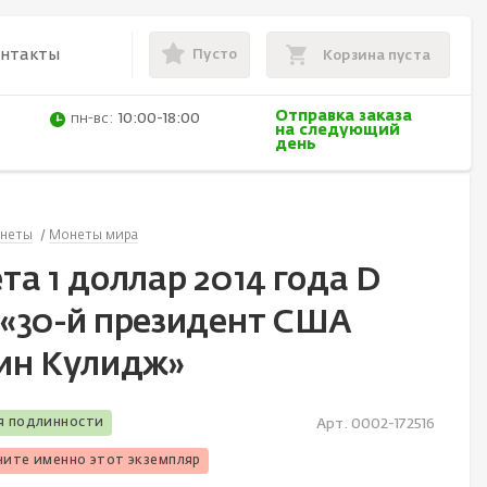
Пусто
онтакты
Корзина пуста
Отправка заказа
пн-вс:
10:00-18:00
на следующий
день
неты
Монеты мира
а 1 доллар 2014 года D
«30-й президент США
ин Кулидж»
я подлинности
Арт. 0002-172516
чите именно этот экземпляр