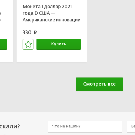
Монета 1 доллар 2021
е
года D США —
о
Американские инновации
в»
-Мост-тоннель через
330
руб.
Чесапикский залив
Купить
В корзине
Смотреть все
искали?