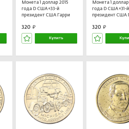
Монета 1 доллар 2015
Монета 1 доллар
года D США «33-й
года D США «31-
президент США Гарри
президент США 
Труман»
Гувер»
320
320
руб.
руб.
Купить
Купи
В корзине
В кор