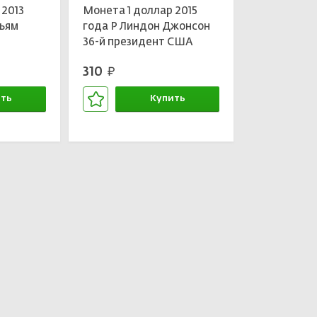
 2013
Монета 1 доллар 2015
льям
года P Линдон Джонсон
36-й президент США
310
руб.
ть
Купить
зине
В корзине