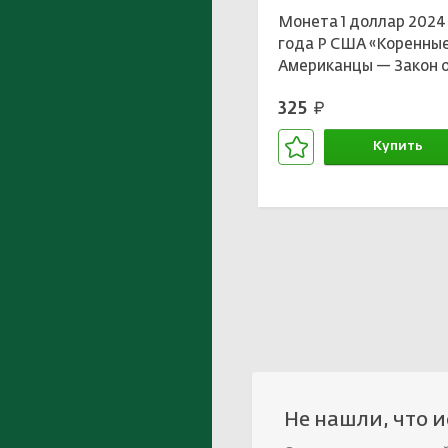
Монета 1 доллар 2024
года P США «Коренны
Американцы — Закон 
гражданстве индейце
325
руб.
Купить
В корзине
Не нашли, что 