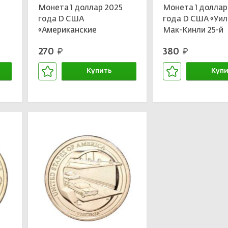
Монета 1 доллар 2025
Монета 1 доллар
года D США
года D США «Уи
«Американские
Мак-Кинли 25-й
инновации —
президент США»
270
380
руб.
руб.
я
Конвейерная линия для
сборки автомобиля
Купить
Купи
(Мичиган)»
В корзине
В кор