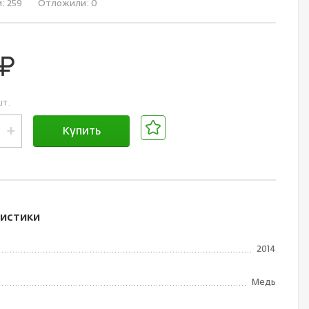
и:
259
Отложили:
0
руб.
шт.
+
Купить
В корзине
истики
2014
Медь