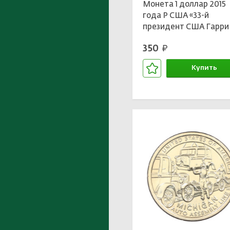
Монета 1 доллар 2015
года Р США «33-й
президент США Гарри
Труман»
350
руб.
Купить
В корзине