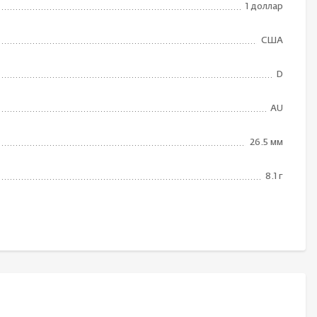
1 доллар
США
D
AU
26.5 мм
8.1 г