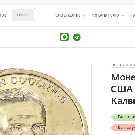
О магазине
Покупателю
К
Главная
Мо
Монет
США 
Калв
Гаранти
Вы полу