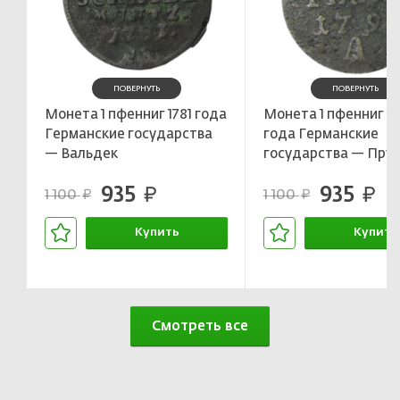
ПОВЕРНУТЬ
ПОВЕРНУТЬ
Монета 1 пфенниг 1781 года
Монета 1 пфенниг 17
Германские государства
года Германские
— Вальдек
государства — Прус
935
935
руб.
руб.
1 100
1 100
руб.
руб.
Купить
Купить
В корзине
В корзин
Смотреть все