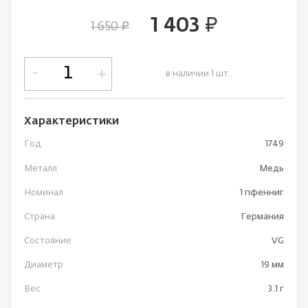
1 403
руб.
1 650
руб.
-
+
в наличии 1 шт.
Характеристики
Год
1749
Металл
Медь
Номинал
1 пфенниг
Страна
Германия
Состояние
VG
Диаметр
19 мм
Вес
3.1 г