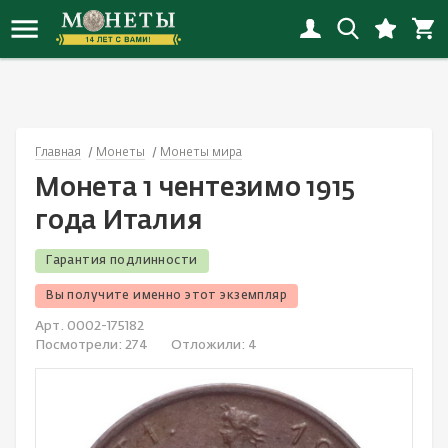
Новинки монет
Инвестиционные монеты
Копии монет
Банкноты России
Награды СССР
Альбомы
Иностранные
Наборы РСФСР-СССР
Флот
Иностранные открытки
Новинки копий
Монеты РСФСР, СССР, России
Копии наград
Банкноты СНГ
Награды России с 1992
Альбомы «Коллекционер»
Россия
Наборы России
Города
Открытки СССP
Главная
Монеты
Монеты мира
Новинки банкнот
Монеты Российской империи
Копии банкнот
Банкноты Европы
Иностранные награды
Листы
СССР
Иностранные наборы
Спорт
Россия до 1917
Монета 1 чентезимо 1915
Новинки наград
Юбилейные монеты
Смотреть все
Банкноты Азии
Настольные медали и жетоны
Холдеры
Смотреть все
Смотреть все
Животные
Смотреть все
года Италия
Новинки наборов
Монеты мира
Банкноты Северной Америки
Смотреть все
Капсулы
Детские значки
Гарантия подлинности
Вы получите именно этот экземпляр
Новинки значков
Античные монеты
Банкноты Океании
Коробки, планшеты
Авиация
Арт. 0002-175182
Смотреть все новинки
Смотреть все
Банкноты Африки
Литература
Космос
Посмотрели:
274
Отложили:
4
Акции и облигации
Смотреть все
Культура и искусство
Банкноты Южной Америки
Медицина