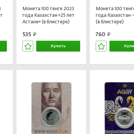
3
Монета 100 тенге 2023
Монета 100 тенг
ет
года Казахстан «25 лет
года Казахстан 
Астане» (в блистере)
(в блистере)
»
535
760
руб.
руб.
Купить
Купи
В корзине
В кор