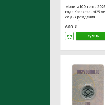
Монета 100 тенге 202
года Казахстан «125 л
со дня рождения
Темирбека Жургенова
660
руб.
(в блистере)
Купить
В корзине