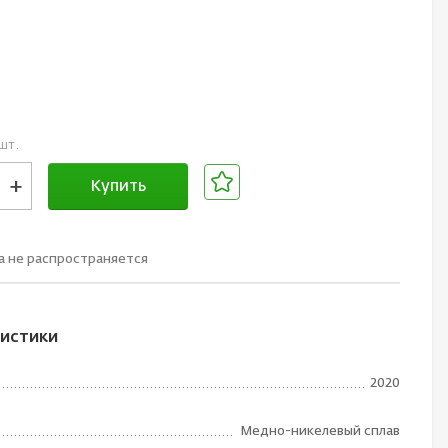
.
шт.
+
Купить
В корзине
а не рaспространяется
истики
2020
Медно-никелевый сплав