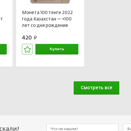
1
Монета 100 тенге 2022
ет
года Казахстан — «100
лет со дня рождения
Маншук Маметовой»(в
420
руб.
блистере)
Купить
В корзине
Смотреть все
искали?