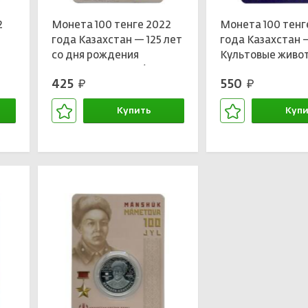
2
Монета 100 тенге 2022
Монета 100 тенг
года Казахстан — 125 лет
года Казахстан 
со дня рождения
Культовые живо
Мухтара Ауэзова (в
тотемы кочевни
425
550
руб.
руб.
з
блистере)
Лебедь (в блист
Купить
Купи
В корзине
В кор