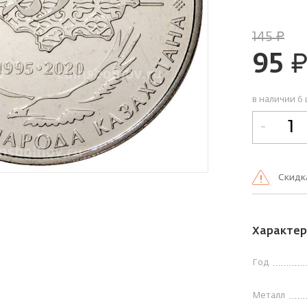
145
руб.
95
руб
в наличии 6 
-
Cкидк
Характер
Год
Металл