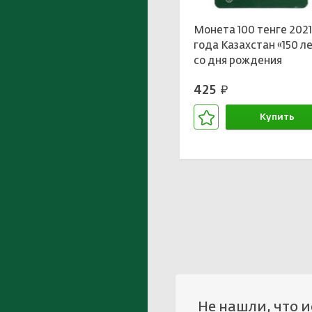
Монета 100 тенге 202
года Казахстан «150 л
со дня рождения
Хаджимукана
425
руб.
Мунайтпасова» (в
блистере)
Купить
В корзине
Не нашли, что 