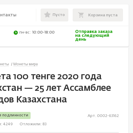
Пусто
онтакты
Корзина пуста
Отправка заказа
пн-вс:
10:00-18:00
на следующий
день
неты
Монеты мира
та 100 тенге 2020 года
хстан — 25 лет Ассамблее
дов Казахстана
я подлинности
Арт. 0002-63162
и:
4249
Отложили:
83