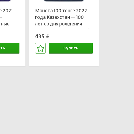
е 2021
Монета 100 тенге 2022
—
года Казахстан — 100
тные
лет со дня рождения
ков —
Талгата Бигельдинова (в
435
руб.
ере)
блистере)
ть
Купить
зине
В корзине