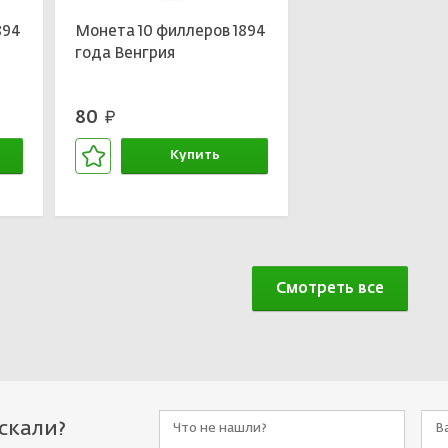
894
Монета 10 филлеров 1894
года Венгрия
80
руб.
Купить
В корзине
Смотреть все
искали?