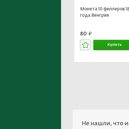
Монета 10 филлеров 1
года Венгрия
80
руб.
Купить
В корзине
Не нашли, что 