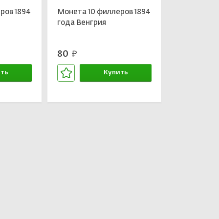
ров 1894
Монета 10 филлеров 1894
года Венгрия
80
руб.
ть
Купить
зине
В корзине