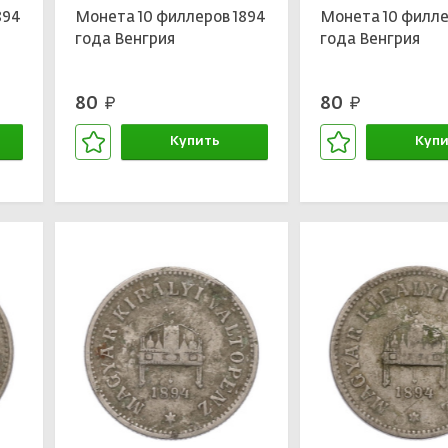
894
Монета 10 филлеров 1894
Монета 10 филле
года Венгрия
года Венгрия
80
80
руб.
руб.
Купить
Купи
В корзине
В кор