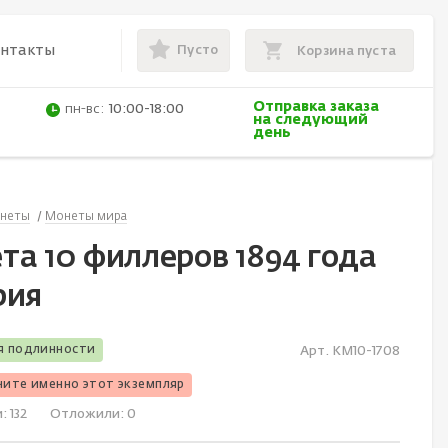
Пусто
онтакты
Корзина пуста
Отправка заказа
пн-вс:
10:00-18:00
на следующий
день
неты
Монеты мира
та 10 филлеров 1894 года
рия
я подлинности
Арт. KM10-1708
чите именно этот экземпляр
и:
132
Отложили:
0