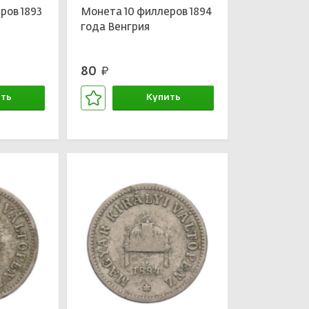
ров 1893
Монета 10 филлеров 1894
года Венгрия
80
руб.
ть
Купить
зине
В корзине