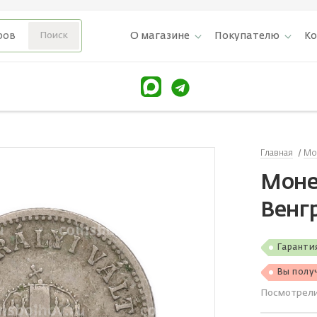
О магазине
Покупателю
К
Главная
Мо
Моне
Венг
Гаранти
Вы полу
Посмотрел