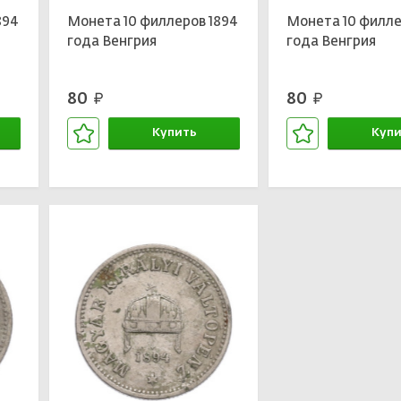
894
Монета 10 филлеров 1894
Монета 10 филле
года Венгрия
года Венгрия
80
80
руб.
руб.
Купить
Купи
В корзине
В кор