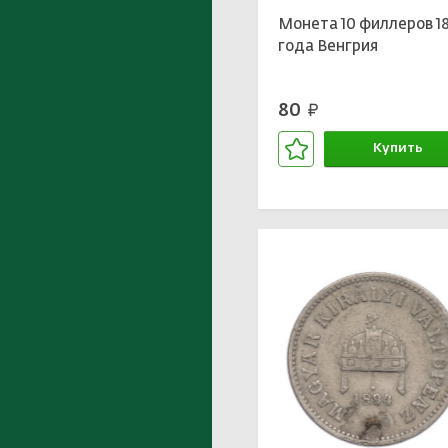
Монета 10 филлеров 1
года Венгрия
80
руб.
Купить
В корзине