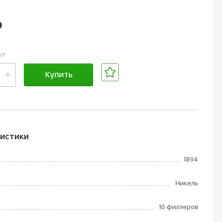
.
шт.
+
Купить
В корзине
истики
1894
Никель
10 филлеров