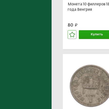
Монета 10 филлеров 1
года Венгрия
80
руб.
Купить
В корзине