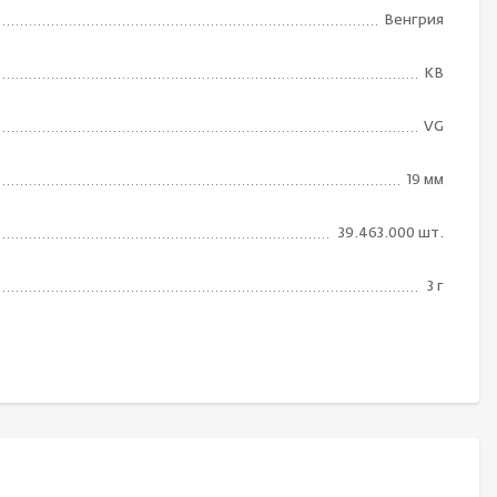
Венгрия
KB
VG
19 мм
39.463.000 шт.
3 г