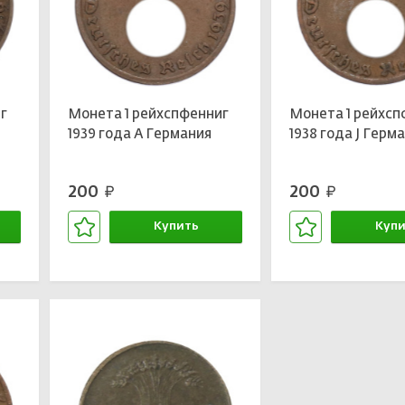
г
Монета 1 рейхспфенниг
Монета 1 рейхсп
1939 года A Германия
1938 года J Герм
200
200
руб.
руб.
Купить
Купи
В корзине
В кор