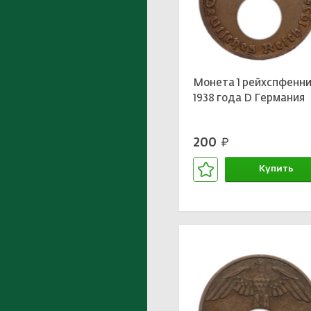
Монета 1 рейхспфенни
1938 года D Германия
200
руб.
Купить
В корзине