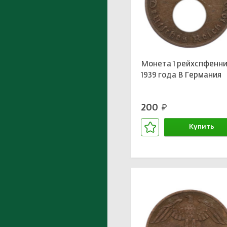
Монета 1 рейхспфенни
1939 года B Германия
200
руб.
Купить
В корзине