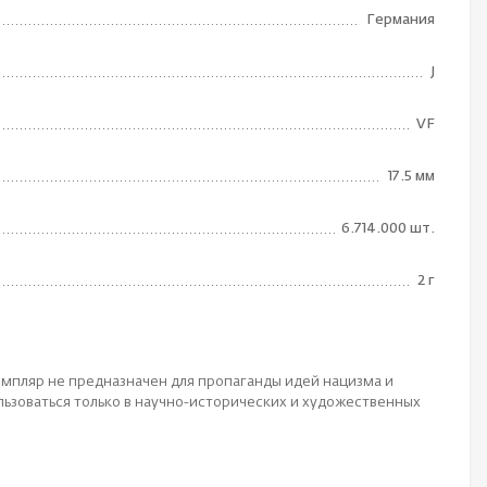
Германия
J
VF
17.5 мм
6.714.000 шт.
2 г
мпляр не предназначен для пропаганды идей нацизма и
ьзоваться только в научно-исторических и художественных