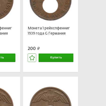
фенниг
Монета 1 рейхспфенниг
мания
1939 года G Германия
200
руб.
ть
Купить
зине
В корзине