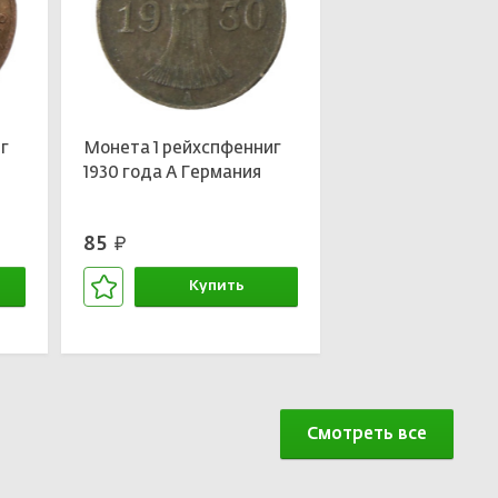
г
Монета 1 рейхспфенниг
1930 года А Германия
85
руб.
Купить
В корзине
Смотреть все