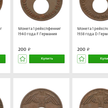
г
Монета 1 рейхспфенниг
Монета 1 рейхсп
1940 года F Германия
1938 года D Гер
200
200
руб.
руб.
Купить
Купи
В корзине
В кор