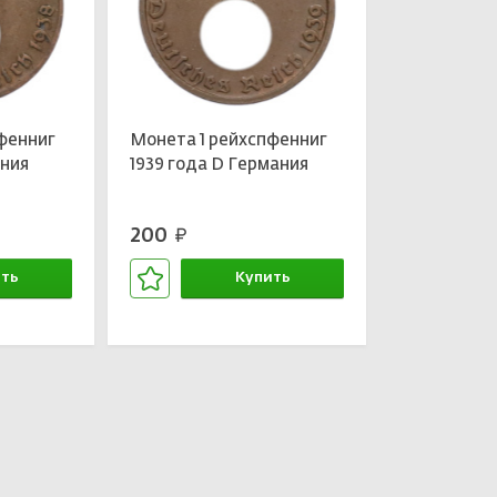
фенниг
Монета 1 рейхспфенниг
ания
1939 года D Германия
200
руб.
ть
Купить
зине
В корзине