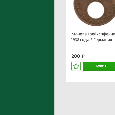
Монета 1 рейхспфенни
1938 года F Германия
200
руб.
Купить
В корзине