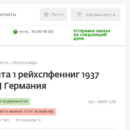
Пусто
онтакты
Корзина пуста
Отправка заказа
пн-вс:
10:00-18:00
на следующий
день
неты
Монеты мира
та 1 рейхспфенниг 1937
J Германия
я подлинности
Арт. KM10-2213
чите именно этот экземпляр
и:
149
Отложили:
0