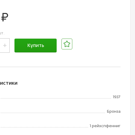
0
руб.
шт.
+
Купить
В корзине
истики
1937
Бронза
1 рейхспфенниг