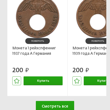
ПОВЕРНУТЬ
ПОВЕРНУТЬ
Монета 1 рейхспфенниг
Монета 1 рейхспфен
1937 года A Германия
1939 года A Германи
200
200
руб.
руб.
Купить
Купить
В корзине
В корзин
Смотреть все