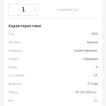
-
+
в наличии 1 шт.
Характеристики
Год
1939
Металл
Бронза
Номинал
1 рейхспфенниг
Страна
Германия
Буквы
A
Состояние
VF
Диаметр
17.5 мм
Тираж
97.541.000 шт.
Вес
2 г