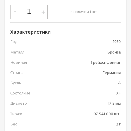
-
+
в наличии 1 шт.
Характеристики
Год
1939
Металл
Бронза
Номинал
1 рейхспфенниг
Страна
Германия
Буквы
A
Состояние
XF
Диаметр
17.5 мм
Тираж
97.541.000 шт.
Вес
2 г