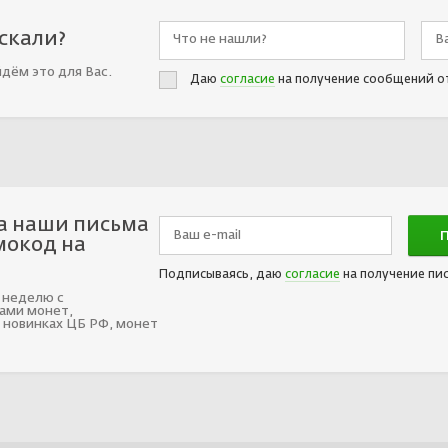
искали?
йдём это для Вас.
Даю
согласие
на получение сообщений о
а наши письма
мокод на
Подписываясь, даю
согласие
на получение пи
 неделю с
ами монет,
 новинках ЦБ РФ, монет