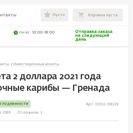
Пусто
онтакты
Корзина пуста
Отправка заказа
пн-вс:
10:00-18:00
на следующий
день
неты
Инвестиционные монеты
та 2 доллара 2021 года
очные карибы — Гренада
я подлинности
Арт. 0002-138329
и:
1389
Отложили:
3