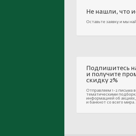
Не нашли, что 
Оставьте заявку и мы на
Подпишитесь н
и получите про
скидку 2%
Отправляем 1-2 письма в
тематическими подборк
информацией об акциях,
и банкнот со всего мира.