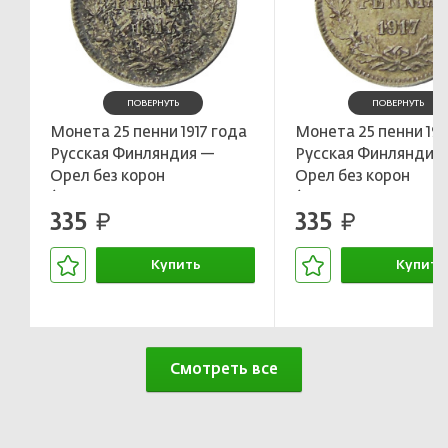
ПОВЕРНУТЬ
ПОВЕРНУТЬ
Монета 25 пенни 1917 года
Монета 25 пенни 191
Русская Финляндия —
Русская Финляндия
Орел без корон
Орел без корон
(Временное
(Временное
335
335
правительство)
руб.
правительство)
руб.
Купить
Купить
В корзине
В корзин
Смотреть все