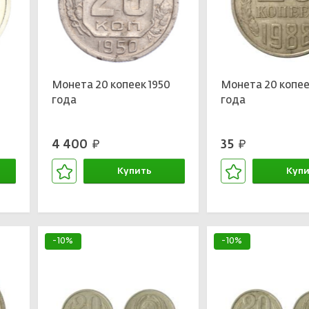
3
Монета 20 копеек 1950
Монета 20 копее
года
года
4 400
35
руб.
руб.
Купить
Купи
В корзине
В кор
-10%
-10%