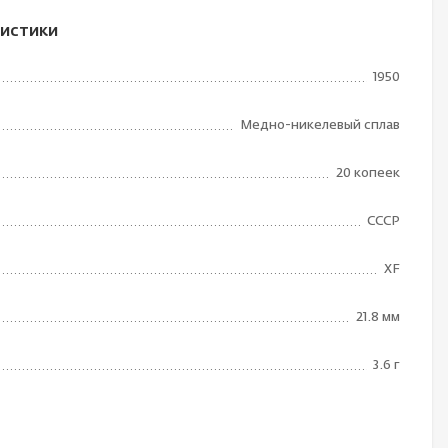
истики
1950
Медно-никелевый сплав
20 копеек
СССР
XF
21.8 мм
3.6 г