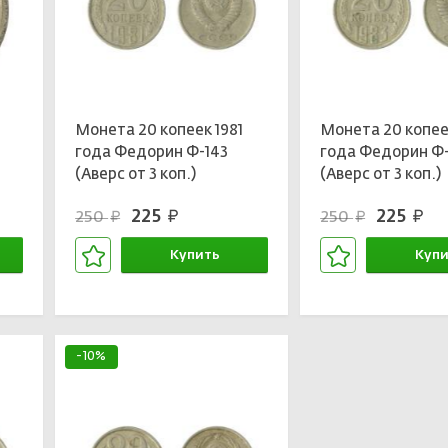
9
Монета 20 копеек 1981
Монета 20 копее
года Федорин Ф-143
года Федорин Ф-
(Аверс от 3 коп.)
(Аверс от 3 коп.)
225
225
250
250
руб.
руб.
руб.
руб.
Купить
Купи
В корзине
В кор
-10%