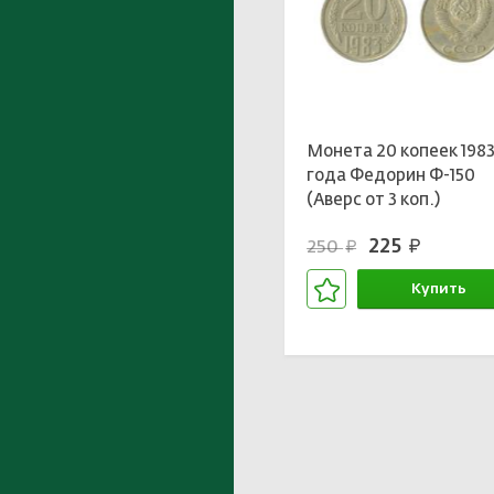
Монета 20 копеек 198
года Федорин Ф-150
(Аверс от 3 коп.)
225
250
руб.
руб.
Купить
В корзине