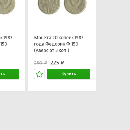
к 1983
Монета 20 копеек 1983
150
года Федорин Ф-150
(Аверс от 3 коп.)
225
250
руб.
руб.
ть
Купить
зине
В корзине