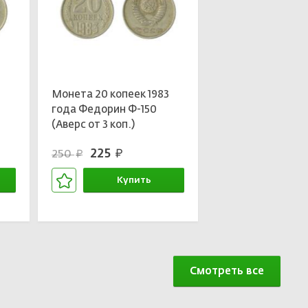
3
Монета 20 копеек 1983
года Федорин Ф-150
(Аверс от 3 коп.)
225
250
руб.
руб.
Купить
В корзине
Смотреть все