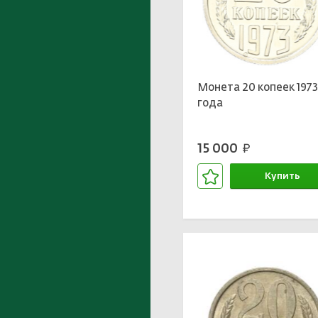
Монета 20 копеек 197
года
15 000
руб.
Купить
В корзине