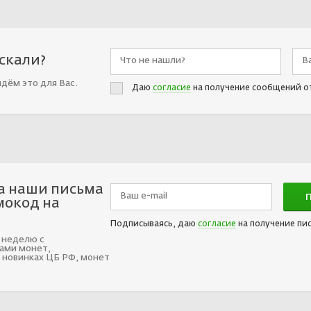
искали?
йдём это для Вас.
Даю
согласие
на получение сообщений о
а наши письма
мокод на
Подписываясь, даю
согласие
на получение пи
 неделю с
ами монет,
 новинках ЦБ РФ, монет