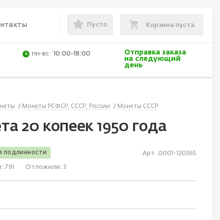
Пусто
онтакты
Корзина пуста
Отправка заказа
пн-вс:
10:00-18:00
на следующий
день
неты
Монеты РСФСР, СССР, России
Монеты СССР
та 20 копеек 1950 года
я подлинности
Арт. 0001-120365
и:
791
Отложили:
3