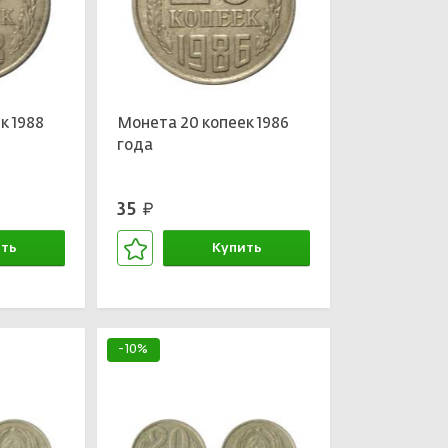
к 1988
Монета 20 копеек 1986
года
35
руб.
ть
Купить
зине
В корзине
-10%