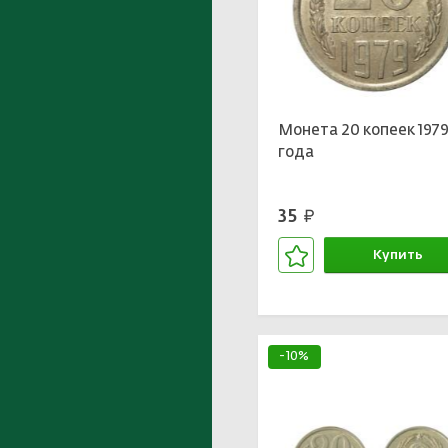
Монета 20 копеек 197
года
35
руб.
Купить
В корзине
-10%