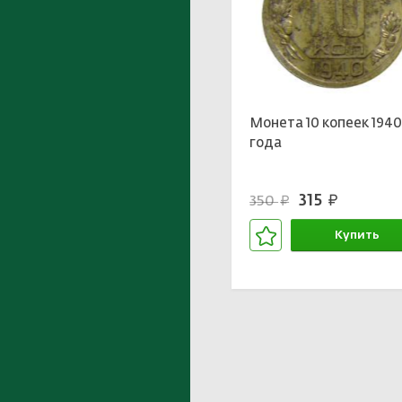
Монета 10 копеек 194
года
315
350
руб.
руб.
Купить
В корзине