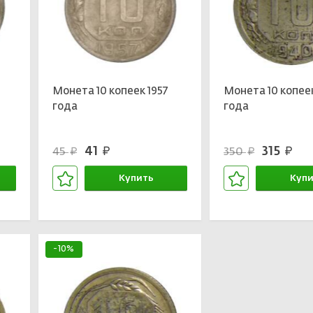
Монета 10 копеек 1957
Монета 10 копее
года
года
41
315
45
350
руб.
руб.
руб.
руб.
Купить
Купи
В корзине
В кор
-10%