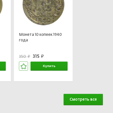
0
Монета 10 копеек 1940
года
315
350
руб.
руб.
Купить
В корзине
Смотреть все