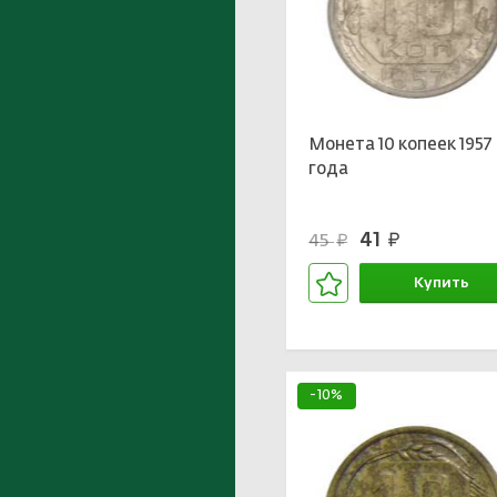
Монета 10 копеек 1957
года
41
45
руб.
руб.
Купить
В корзине
-10%