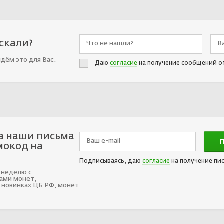
искали?
йдём это для Вас.
Даю
согласие
на получение сообщений о
а наши письма
мокод на
Подписываясь, даю
согласие
на получение пи
 неделю с
ами монет,
 новинках ЦБ РФ, монет