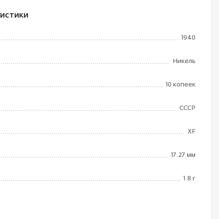
истики
1940
Никель
10 копеек
СССР
XF
17.27 мм
1.8 г