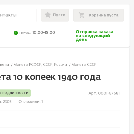
Пусто
онтакты
Корзина пуста
Отправка заказа
пн-вс:
10:00-18:00
на следующий
день
неты
Монеты РСФСР, СССР, России
Монеты СССР
та 10 копеек 1940 года
я подлинности
Арт. 0001-87681
и:
2305
Отложили:
1