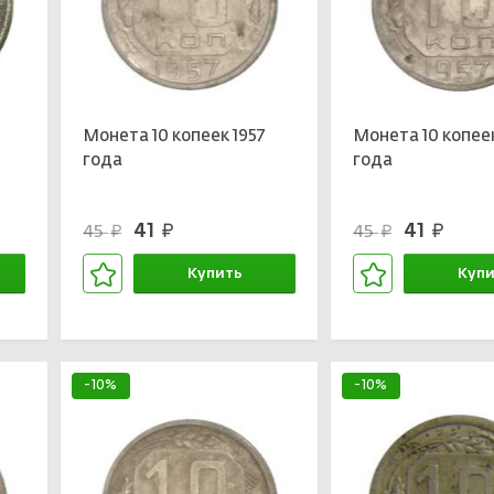
Монета 10 копеек 1957
Монета 10 копеек
года
года
41
41
45
45
руб.
руб.
руб.
руб.
Купить
Купи
В корзине
В кор
-10%
-10%