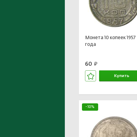
Монета 10 копеек 1957
года
60
руб.
Купить
В корзине
-10%