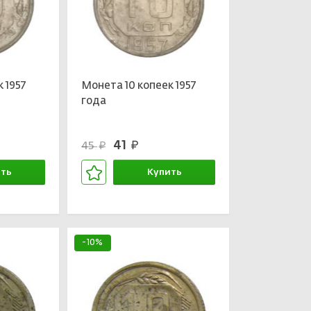
 1957
Монета 10 копеек 1957
года
41
45
руб.
руб.
ть
Купить
зине
В корзине
-10%