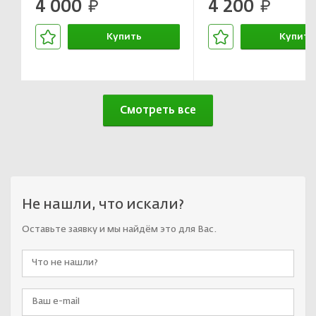
4 000
4 200
Германии»
руб.
руб.
Купить
Купить
В корзине
В корзин
Смотреть все
Не нашли, что искали?
Оставьте заявку и мы найдём это для Вас.