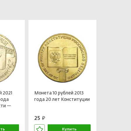
й 2021
Монета 10 рублей 2013
рода
года 20 лет Конституции
сти —
25
руб.
ть
Купить