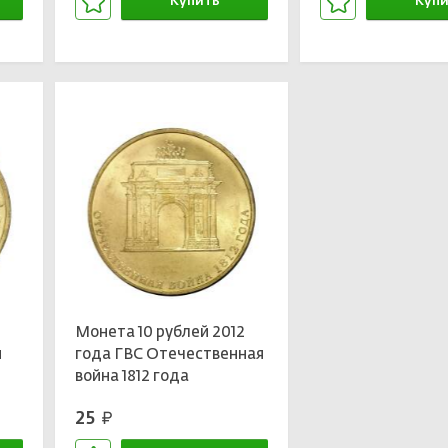
Купить
Купи
В корзине
В кор
2
Монета 10 рублей 2012
и
года ГВС Отечественная
война 1812 года
25
руб.