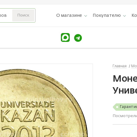
О магазине
Покупателю
К
Главная
Мо
Монет
Унив
Гаранти
Посмотрел