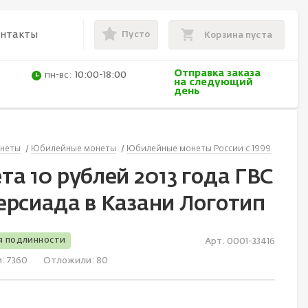
Пусто
онтакты
Корзина пуста
Отправка заказа
пн-вс:
10:00-18:00
на следующий
день
неты
Юбилейные монеты
Юбилейные монеты России с 1999
а 10 рублей 2013 года ГВС
ерсиада в Казани Логотип
я подлинности
Арт. 0001-33416
и:
7360
Отложили:
80