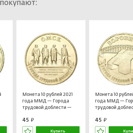
 покупают:
4
Монета 10 рублей 2021
Монета 10 рубле
года ММД — Города
года ММД — Го
трудовой доблести —
трудовой добле
Омск
Боровичи
45
45
руб.
руб.
Купить
Купи