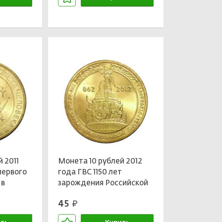
зине
В корзине
 2011
Монета 10 рублей 2012
первого
года ГВС 1150 лет
 в
зарождения Российской
й
Государственности
45
руб.
мешковой