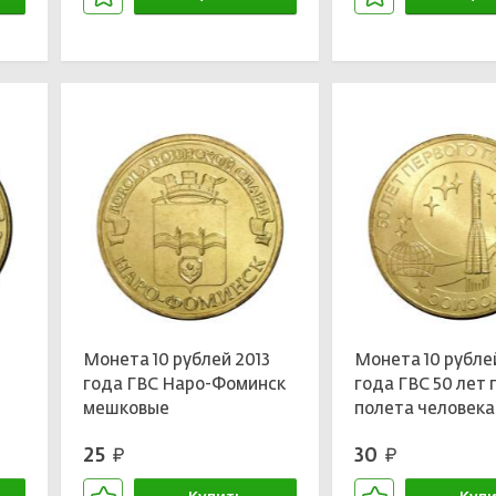
В корзине
В кор
Монета 10 рублей 2013
Монета 10 рублей
года ГВС Наро-Фоминск
года ГВС 50 лет 
мешковые
полета человека
космос мешково
25
30
руб.
руб.