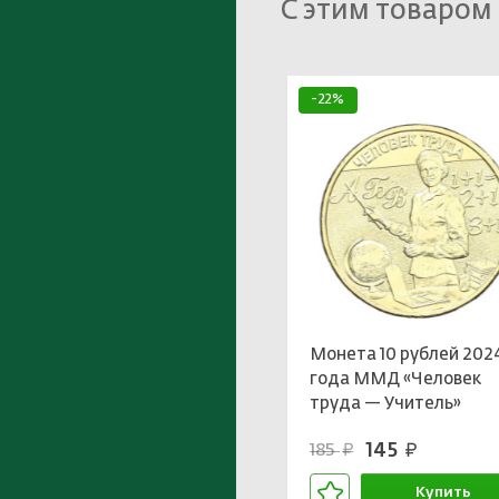
С этим товаром
-22%
Монета 10 рублей 202
года ММД «Человек
труда — Учитель»
145
185
руб.
руб.
Купить