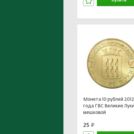
Купить
В корзине
Монета 10 рублей 201
года ГВС Великие Лук
мешковой
25
руб.