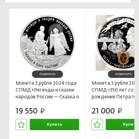
ПОВЕРНУТЬ
ПОВЕРНУТЬ
Монета 3 рубля 2024 года
Монета 3 рубля 202
СПМД «Легенды и сказки
СПМД «350 лет со д
народов России — Сказка о
рождения Петра I» в
царе Салтане»
ННР (Топ-грейд PF7
19 550
21 000
руб.
руб.
Купить
Купить
В корзине
В корзин