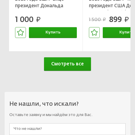
президент Дональда
президент США До
Трампа Джеймс Дэвид
Трамп» (в слабе)
1 000
899
Вэнс» (в слабе)
руб.
руб.
1 500
руб.
Купить
Купить
В корзине
В корзин
Смотреть все
Не нашли, что искали?
Оставьте заявку и мы найдём это для Вас.