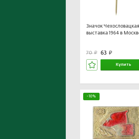
Значок Чехословацка
выставка 1964 в Москв
63
70
руб.
руб.
Купить
В корзине
-10%