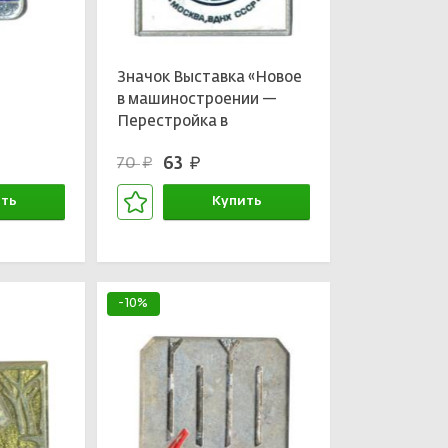
а
Значок Выставка «Новое
в машиностроении —
Перестройка в
действии»
63
70
руб.
руб.
ть
Купить
зине
В корзине
-10%