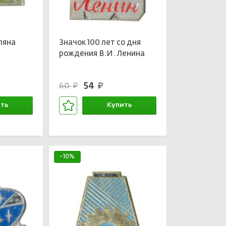
ляна
Значок 100 лет со дня
рождения В.И. Ленина
54
60
руб.
руб.
ть
Купить
зине
В корзине
-10%