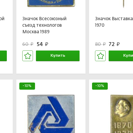
ой
Значок Всесоюзный
Значок Выставка
съезд технологов
1970
Москва 1989
54
72
60
80
руб.
руб.
руб.
руб.
Купить
Купи
В корзине
В кор
-10%
-10%