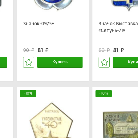
Значок «1975»
Значок Выставк
а
«Сетунь-71»
81
81
90
90
руб.
руб.
руб.
руб.
Купить
Купи
В корзине
В кор
-10%
-10%