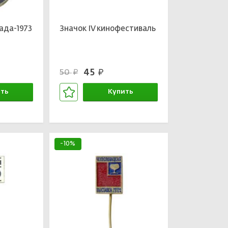
ада-1973
Значок IV кинофестиваль
45
50
руб.
руб.
ть
Купить
зине
В корзине
-10%