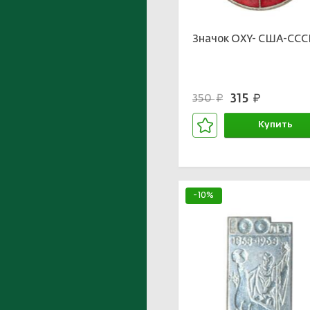
Значок ОХY- США-ССС
315
350
руб.
руб.
Купить
В корзине
-10%