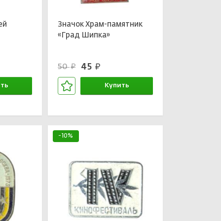
ей
Значок Храм-памятник
«Град Шипка»
45
50
руб.
руб.
ть
Купить
зине
В корзине
-10%