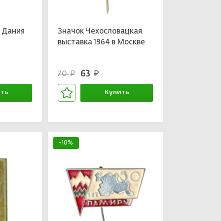
 Дания
Значок Чехословацкая
выставка 1964 в Москве
63
70
руб.
руб.
ть
Купить
зине
В корзине
-10%