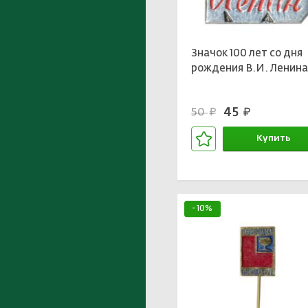
Значок 100 лет со дня
рождения В.И. Ленин
45
50
руб.
руб.
Купить
В корзине
-10%