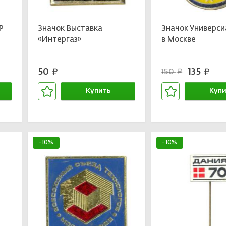
Р
Значок Выставка
Значок Универси
«Интергаз»
в Москве
50
135
150
руб.
руб.
руб.
Купить
Купи
В корзине
В кор
-10%
-10%