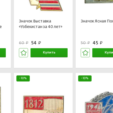
я
Значок Выставка
Значок Ясная По
е
«Узбекистан за 40 лет»
54
45
60
50
руб.
руб.
руб.
руб.
Купить
Купи
В корзине
В кор
-10%
-10%