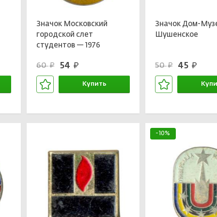
Значок Московский
Значок Дом-Муз
городской слет
Шушенское
студентов — 1976
54
45
60
50
руб.
руб.
руб.
руб.
Купить
Купи
В корзине
В кор
-10%