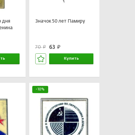
о дня
Значок 50 лет Памиру
енина
63
70
руб.
руб.
ть
Купить
зине
В корзине
-10%