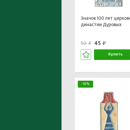
Значок 100 лет цирков
династии Дуровых
45
50
руб.
руб.
Купить
В корзине
-10%