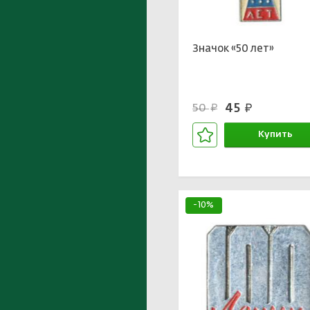
Значок «50 лет»
45
50
руб.
руб.
Купить
В корзине
-10%