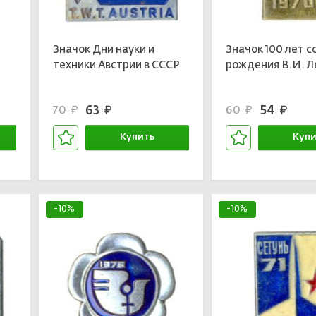
Значок Дни науки и
Значок 100 лет с
техники Австрии в СССР
рождения В.И. Л
63
54
70
60
руб.
руб.
руб.
руб.
Купить
Купи
В корзине
В кор
-10%
-10%