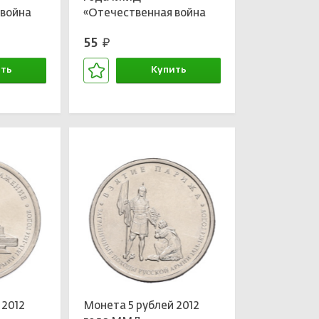
 война
«Отечественная война
утинское
1812 года —
55
руб.
Малоярославецкое
сражение»
ть
Купить
зине
В корзине
 2012
Монета 5 рублей 2012