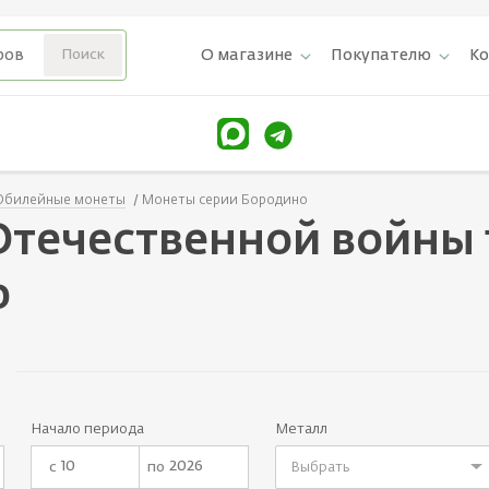
О магазине
Покупателю
К
билейные монеты
Монеты серии Бородино
течественной войны 1
о
Начало периода
Металл
с
по
Выбрать