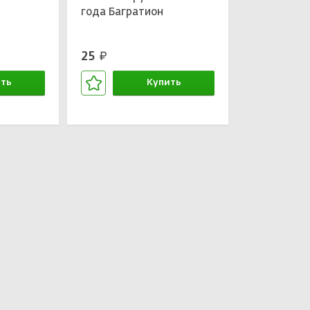
года Багратион
25
руб.
ть
Купить
зине
В корзине