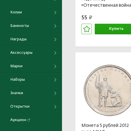
«Отечественная войн
1812 года — Сражение 
Копии
55
руб.
Кульма»
Банкноты
Купить
В корзине
Награды
Аксессуары
Марки
Наборы
Значки
Открытки
Аукцион
Монета 5 рублей 2012