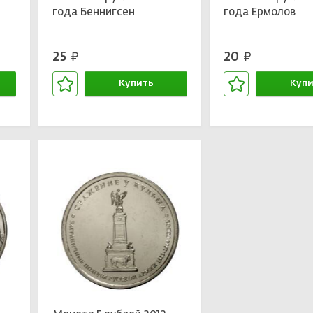
года Беннигсен
года Ермолов
25
20
руб.
руб.
Купить
Купи
В корзине
В кор