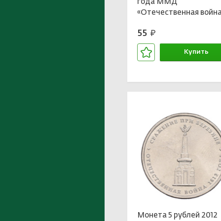
года ММД
«Отечественная войн
1812 года — Взятие
55
руб.
Парижа»
Купить
В корзине
Монета 5 рублей 2012