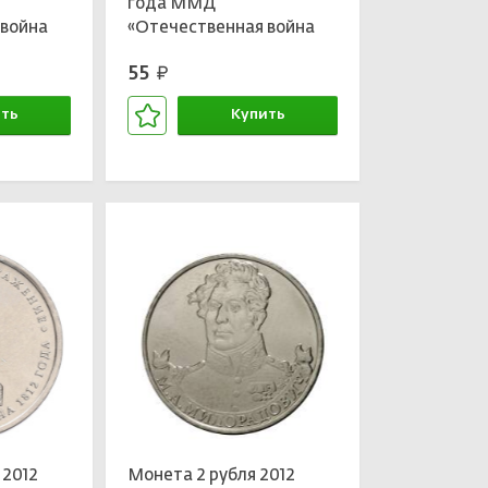
года ММД
 война
«Отечественная война
пцигское
1812 года — Взятие
55
руб.
Парижа»
ть
Купить
зине
В корзине
 2012
Монета 2 рубля 2012