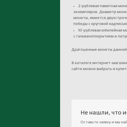
2-рублевая памятная моне
экземпляров. Диаметр монет
монеты, имеется двухстрочн
победы с круговой надписью
10-рублевая юбилейная мо
с гальванопокрытием и латун
Драгоценные монеты данной се
В каталоге интернет-магазин
сайте можно выбрать и купит
Не нашли, что 
Оставьте заявку и мы на