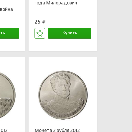
года Милорадович
 война
кое
25
руб.
ть
Купить
зине
В корзине
2012
Монета 2 рубля 2012