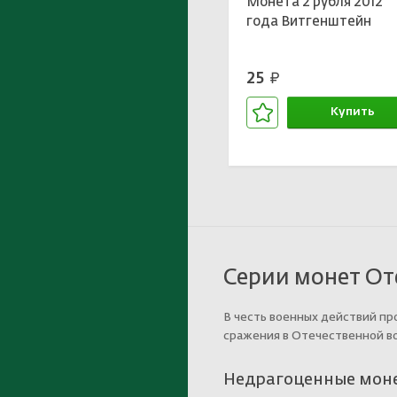
Монета 2 рубля 2012
года Витгенштейн
25
руб.
Купить
В корзине
Серии монет От
В честь военных действий пр
сражения в Отечественной во
Недрагоценные моне