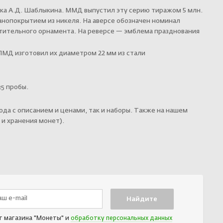
ика А.Д. Шаблыкина. ММД выпустил эту серию тиражом 5 млн.
анопокрытием из никеля. На аверсе обозначен номинал
стительного орнамента. На реверсе — эмблема празднования
СПМД изготовил их диаметром 22 мм из стали
25 пробы.
да с описанием и ценами, так и наборы. Также на нашем
и хранения монет).
т магазина "Монеты" и
обработку персональных данных