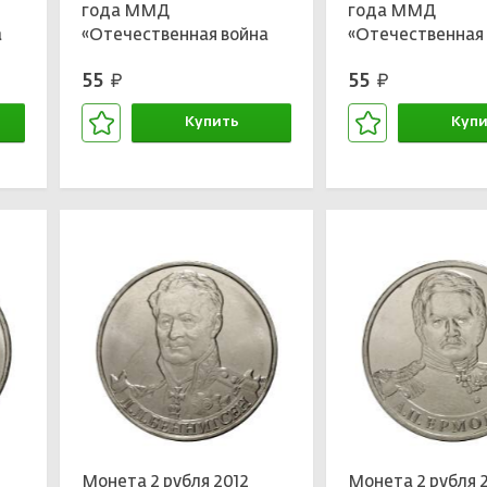
года ММД
года ММД
а
«Отечественная война
«Отечественная
1812 — Сражение при
1812 — Тарутинс
55
55
руб.
руб.
Березине»
сражение»
Купить
Купи
В корзине
В кор
Монета 2 рубля 2012
Монета 2 рубля 