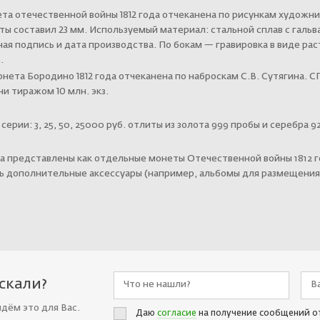
та отечественной войны 1812 года отчеканена по рисункам художн
ы составил 23 мм. Используемый материал: стальной сплав с гальв
ая подпись и дата производства. По бокам — гравировка в виде ра
.
нета Бородино 1812 года отчеканена по наброскам С.В. Сутягина. 
и тиражом 10 млн. экз.
рии: 3, 25, 50, 25000 руб. отлиты из золота 999 пробы и серебра 9
а представлены как отдельные монеты Отечественной войны 1812 го
ь дополнительные аксессуары (например, альбомы для размещения 
искали?
йдём это для Вас.
Даю
согласие
на получение сообщений о