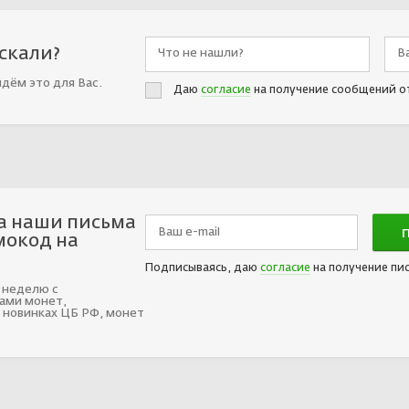
искали?
йдём это для Вас.
Даю
согласие
на получение сообщений о
а наши письма
мокод на
Подписываясь, даю
согласие
на получение пи
 неделю с
ами монет,
 новинках ЦБ РФ, монет