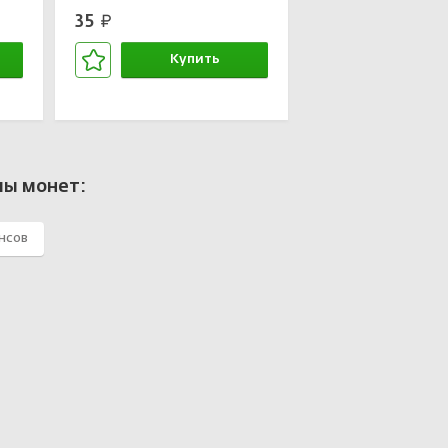
35
руб.
Купить
В корзине
ы монет:
нсов