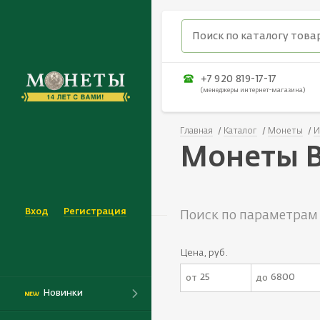
+7 920 819-17-17
(менеджеры интернет-магазина)
Главная
Каталог
Монеты
И
Монеты В
Вход
Регистрация
Поиск по параметрам
Цена, руб.
от
до
Новинки