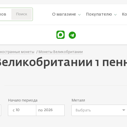
О магазине
Покупателю
К
ностранные монеты
Монеты Великобритании
еликобритании 1 пен
Начало периода
Металл
с
по
Выбрать