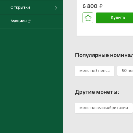
6 800
руб.
Открытки
Купить
Аукцион
В корзине
Популярные номинал
монеты 3 пенса
50 пе
Другие монеты:
монеты великобритании