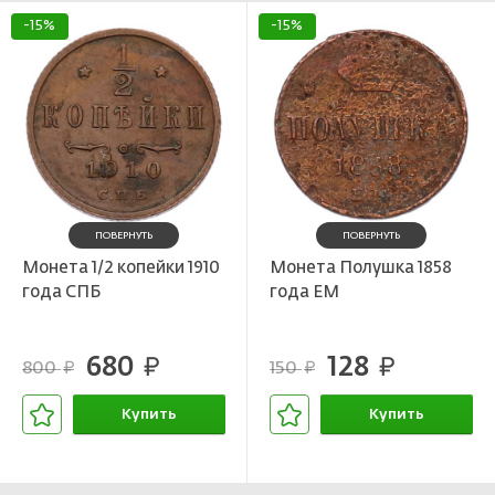
-15%
-15%
ПОВЕРНУТЬ
ПОВЕРНУТЬ
Монета 1/2 копейки 1910
Монета Полушка 1858
года СПБ
года ЕМ
680
128
руб.
руб.
800
150
руб.
руб.
Купить
Купить
В корзине
В корзине