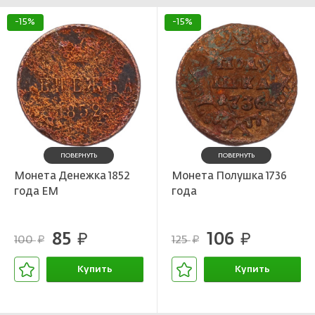
-15%
-15%
ПОВЕРНУТЬ
ПОВЕРНУТЬ
Монета Денежка 1852
Монета Полушка 1736
года ЕМ
года
85
106
руб.
руб.
100
125
руб.
руб.
Купить
Купить
В корзине
В корзине