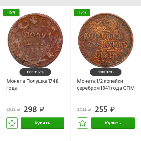
-15%
-15%
ПОВЕРНУТЬ
ПОВЕРНУТЬ
Монета Полушка 1748
Монета 1/2 копейки
года
серебром 1841 года СПМ
298
255
руб.
руб.
350
300
руб.
руб.
Купить
Купить
В корзине
В корзине