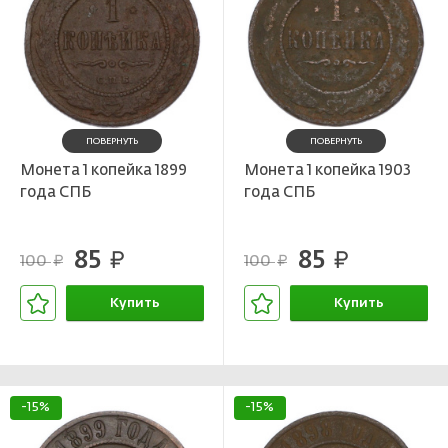
ПОВЕРНУТЬ
ПОВЕРНУТЬ
Монета 1 копейка 1899
Монета 1 копейка 1903
года СПБ
года СПБ
85
85
руб.
руб.
100
100
руб.
руб.
Купить
Купить
В корзине
В корзине
-15%
-15%