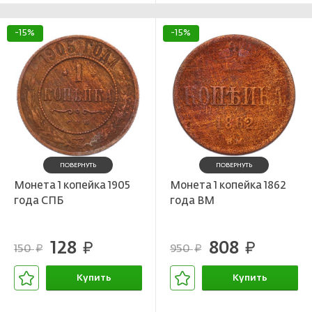
-15%
-15%
ПОВЕРНУТЬ
ПОВЕРНУТЬ
Монета 1 копейка 1905
Монета 1 копейка 1862
года СПБ
года ВМ
128
808
руб.
руб.
150
950
руб.
руб.
Купить
Купить
В корзине
В корзине