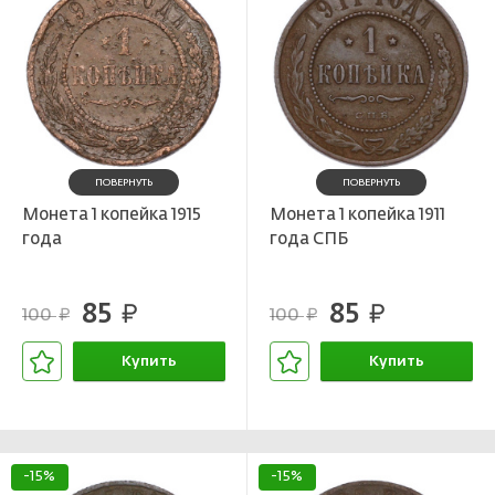
ПОВЕРНУТЬ
ПОВЕРНУТЬ
Монета 1 копейка 1915
Монета 1 копейка 1911
года
года СПБ
85
85
руб.
руб.
100
100
руб.
руб.
Купить
Купить
В корзине
В корзине
-15%
-15%