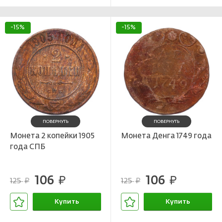
-15%
-15%
ПОВЕРНУТЬ
ПОВЕРНУТЬ
Монета 2 копейки 1905
Монета Денга 1749 года
года СПБ
106
106
руб.
руб.
125
125
руб.
руб.
Купить
Купить
В корзине
В корзине