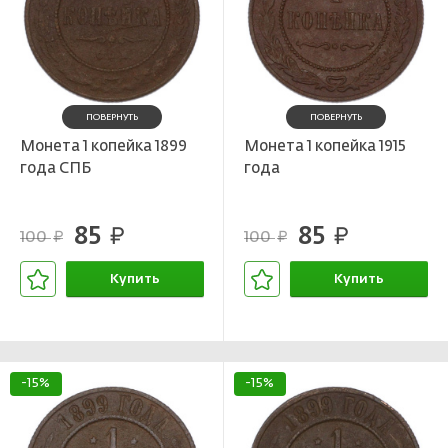
ПОВЕРНУТЬ
ПОВЕРНУТЬ
Монета 1 копейка 1899
Монета 1 копейка 1915
года СПБ
года
85
85
руб.
руб.
100
100
руб.
руб.
Купить
Купить
В корзине
В корзине
-15%
-15%