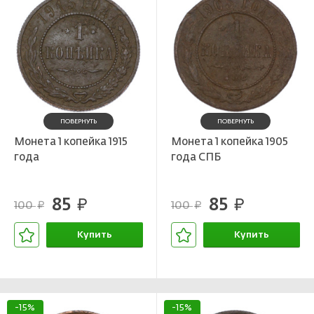
ПОВЕРНУТЬ
ПОВЕРНУТЬ
Монета 1 копейка 1915
Монета 1 копейка 1905
года
года СПБ
85
85
руб.
руб.
100
100
руб.
руб.
Купить
Купить
В корзине
В корзине
-15%
-15%