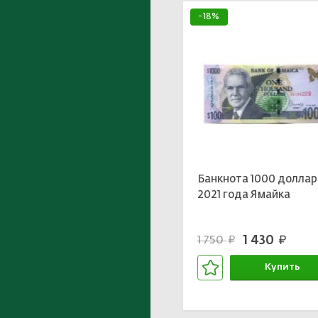
-18%
Банкнота 1000 доллар
2021 года Ямайка
1 430
1 750
руб.
руб.
Купить
В корзине