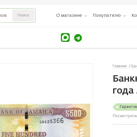
О магазине
Покупателю
К
Главная
Ба
Банк
года
Гаранти
Посмотрел