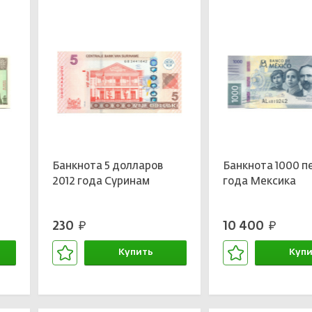
Банкнота 5 долларов
Банкнота 1000 п
2012 года Суринам
года Мексика
230
10 400
руб.
руб.
Купить
Купи
В корзине
В кор