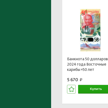
Банкнота 50 долларов
2024 года Восточные
карибы «50 лет
Независимости
5 670
руб.
Гренады»
Купить
В корзине