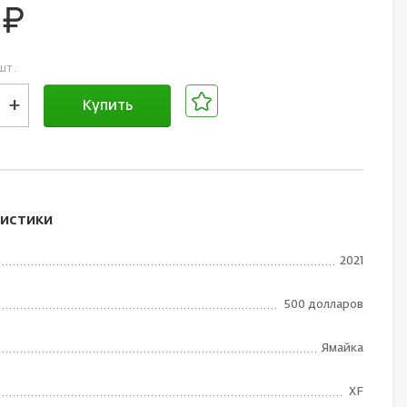
0
руб.
шт.
+
Купить
В корзине
истики
2021
500 долларов
Ямайка
XF