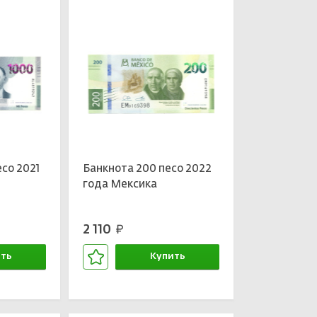
есо 2021
Банкнота 200 песо 2022
года Мексика
2 110
руб.
ть
Купить
зине
В корзине