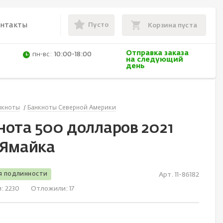
Пусто
онтакты
Корзина пуста
Отправка заказа
пн-вс:
10:00-18:00
на следующий
день
нкноты
Банкноты Северной Америки
нота 500 долларов 2021
 Ямайка
я подлинности
Арт. 11-86182
и:
2230
Отложили:
17