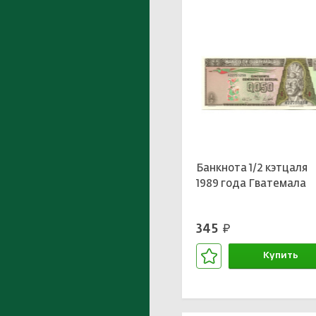
Банкнота 1/2 кэтцаля
1989 года Гватемала
345
руб.
Купить
В корзине