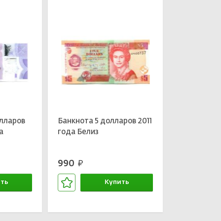
лларов
Банкнота 5 долларов 2011
а
года Белиз
990
руб.
ть
Купить
зине
В корзине