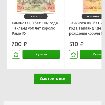
ПОВЕРНУТЬ
ПОВЕРНУТЬ
Банкнота 60 бат 1987 года
Банкнота 100 бат 2
Таиланд «60 лет королю
года Таиланд «Ден
Раме IX»
рождения короля Ра
6-м цикле»
700
510
руб.
руб.
Купить
Купить
В корзине
В корзин
Смотреть все