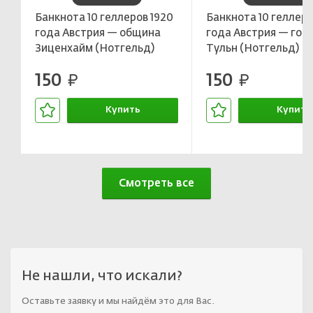
Банкнота 10 геллеров 1920
Банкнота 10 геллеро
года Австрия — община
года Австрия — гор
Зиценхайм (Нотгельд)
Тульн (Нотгельд)
150
150
руб.
руб.
Купить
Купить
В корзине
В корзин
Смотреть все
Не нашли, что искали?
Оставьте заявку и мы найдём это для Вас.