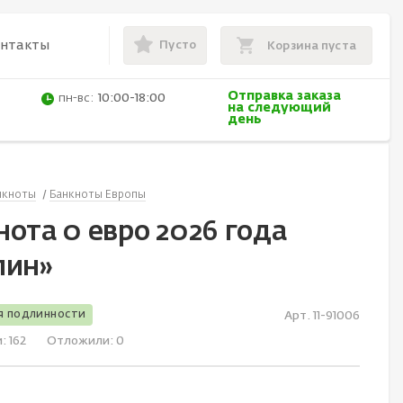
Пусто
онтакты
Корзина пуста
Отправка заказа
пн-вс:
10:00-18:00
на следующий
день
нкноты
Банкноты Европы
ота 0 евро 2026 года
лин»
я подлинности
Арт. 11-91006
и:
162
Отложили:
0