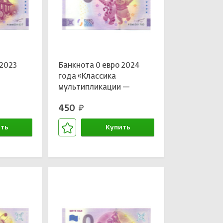
 2023
Банкнота 0 евро 2024
года «Классика
мультипликации —
Винни-Пух»
450
руб.
ть
Купить
зине
В корзине