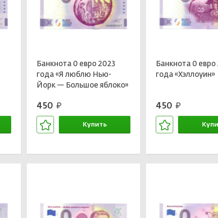
Банкнота 0 евро 2023
Банкнота 0 евро
года «Я люблю Нью-
года «Хэллоуин»
Йорк — Большое яблоко»
450
450
руб.
руб.
Купить
Купи
В корзине
В кор