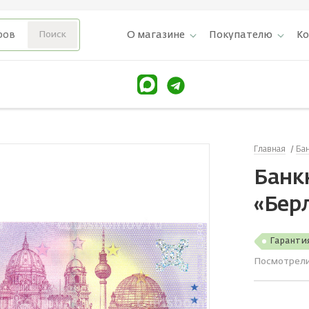
О магазине
Покупателю
К
Главная
Ба
Банкн
«Бер
Гаранти
Посмотрел