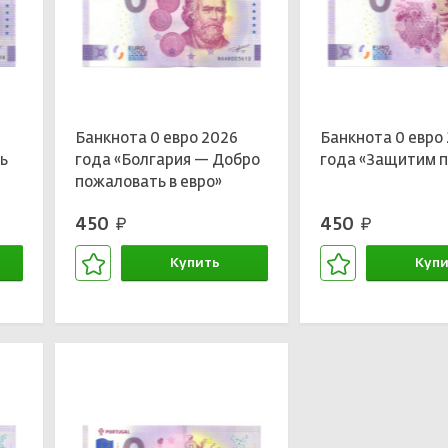
Банкнота 0 евро 2026
Банкнота 0 евро
рь
года «Болгария — Добро
года «Защитим 
пожаловать в евро»
450
450
руб.
руб.
Купить
Купи
В корзине
В кор