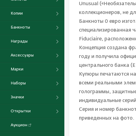
Unusual («Необязатель
коллекционеров, не д
Копии
Банкноты 0 евро изгот
Банкноты
специализированная ч
Fiduciaire, расположе
Награды
Концепция создана фр
Аксессуары
году и получила офиц
центрального банка (Е
Марки
Купюры печатаются на
всеми реальными элем
Наборы
голограммы, защитные 
Значки
индивидуальные серий
Серия и номер банкнот
Открытки
приведенных на фото.
Аукцион