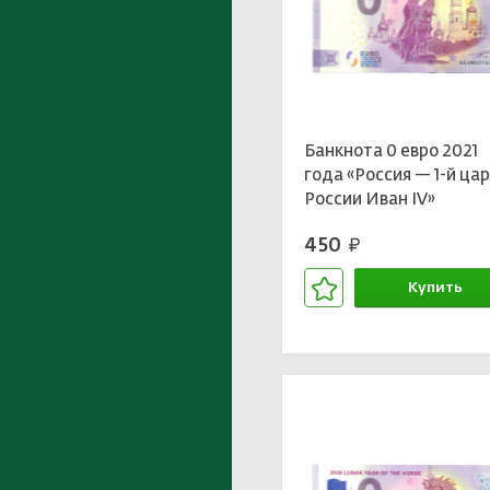
Банкнота 0 евро 2021
года «Россия — 1-й ца
России Иван IV»
450
руб.
Купить
В корзине