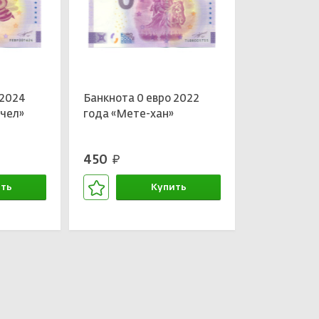
 2024
Банкнота 0 евро 2022
пчел»
года «Мете-хан»
450
руб.
ть
Купить
зине
В корзине