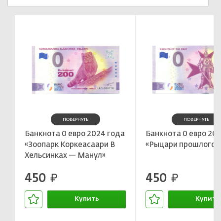
ПОВЕРНУТЬ
ПОВЕРНУТЬ
Банкнота 0 евро 2024 года
Банкнота 0 евро 202
«Зоопарк Коркеасаари В
«Рыцари прошлого»
Хельсинках — Манул»
450
450
руб.
руб.
Купить
Купить
В корзине
В корзин