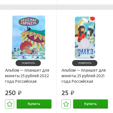
ПОВЕРНУТЬ
ПОВЕРНУТЬ
Альбом — планшет для
Альбом — планшет для
монеты 25 рублей 2022
монеты 25 рублей 2021
года Российская
года Российская
(Советская)
(Советская)
250
25
мультипликация —
руб.
мультипликация — Умка
руб.
Веселая карусель —
Антошка
Купить
Купить
В корзине
В корзине