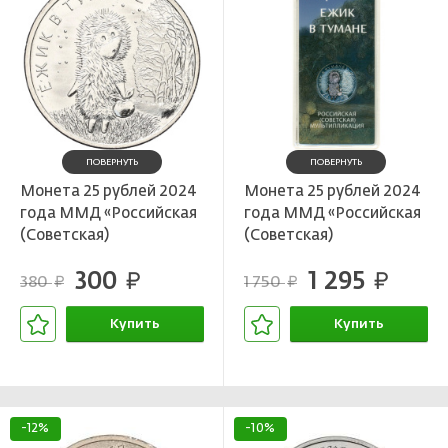
ПОВЕРНУТЬ
ПОВЕРНУТЬ
Монета 25 рублей 2024
Монета 25 рублей 2024
года ММД «Российская
года ММД «Российская
(Советская)
(Советская)
мультипликация — Ежик
мультипликация — Ежик
300
1 295
в тумане»
руб.
в тумане» (Цветная)
руб.
380
1 750
руб.
руб.
Купить
Купить
В корзине
В корзине
-12%
-10%