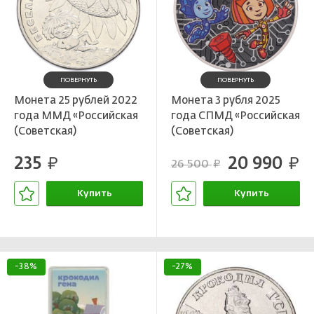
ПОВЕРНУТЬ
ПОВЕРНУТЬ
Монета 25 рублей 2022
Монета 3 рубля 2025
года ММД «Российская
года СПМД «Российская
(Советская)
(Советская)
мультипликация —
мультипликация —
235
20 990
Веселая Карусель
руб.
Фиксики»
руб.
26 500
руб.
(Антошка)»
Купить
Купить
В корзине
В корзине
-38%
-27%