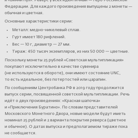
и «Винни пух». Реверс у всех идентичный — герб Российской
Федерации. Для каждого произведения выпущены 2 монеты —
обычная и цветная.
Основные характеристики серии:
Металл: медно-никелевый сплав.
Гурт имеет 180 рифлений.
Вес — 10 г, диаметр — 27 мм.
Тираж: 450 тысяч экземпляров, из них 50 000 — цветные.
Поскольку монеты 25 рублей «Советская мультипликация»
покупают исключительно в качестве сувенира
(не используются в обороте), они имеют состояние UNC,
то есть идеальное, без потертостей или царапин.
По сообщениям Центробанка РФ в 2019 году продолжится
выпуск серии, посвященной советской мультипликации. Речь
идёт о двух произведениях: «Красная шапочка»
и «Приключения Буратино». По словам представителей
Московского Монетного Двора, новые модели будут иметь
номинал 25 рублей и 2 варианта покрытия реверса (цветное
и обычное). О датах выпуска и предполагаемом тираже пока
не сообщается.