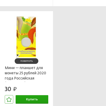
ПОВЕРНУТЬ
Мини — планшет для
монеты 25 рублей 2020
года Российская
(Советская)
30
мультипликация —
руб.
Барбоскины
Купить