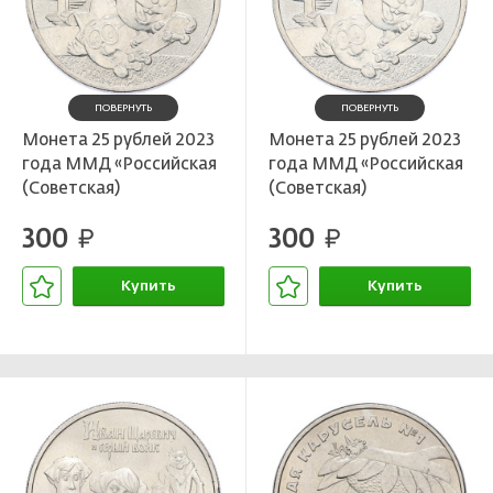
ПОВЕРНУТЬ
ПОВЕРНУТЬ
Монета 25 рублей 2023
Монета 25 рублей 2023
года ММД «Российская
года ММД «Российская
(Советская)
(Советская)
Мультипликация —
Мультипликация —
300
300
Смешарики»
руб.
Смешарики»
руб.
Купить
Купить
В корзине
В корзине