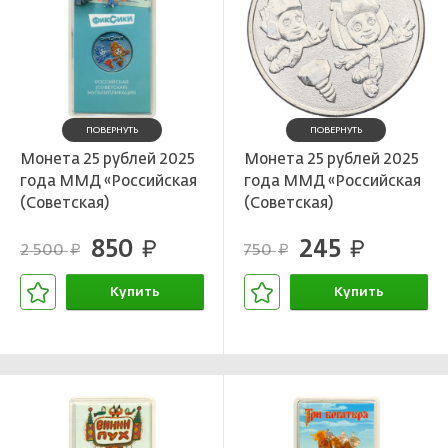
ПОВЕРНУТЬ
ПОВЕРНУТЬ
Монета 25 рублей 2025
Монета 25 рублей 2025
года ММД «Российская
года ММД «Российская
(Советская)
(Советская)
мультипликация —
мультипликация —
850
245
Фиксики» (Цветная)
руб.
Фиксики»
руб.
2 500
750
руб.
руб.
Купить
Купить
В корзине
В корзине