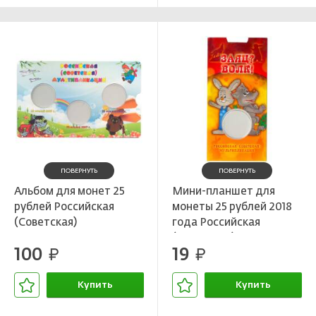
ПОВЕРНУТЬ
ПОВЕРНУТЬ
Альбом для монет 25
Мини-планшет для
рублей Российская
монеты 25 рублей 2018
(Советская)
года Российская
мультипликация
(Советская)
100
19
руб.
мультипликация — Ну
руб.
Погоди
Купить
Купить
В корзине
В корзине