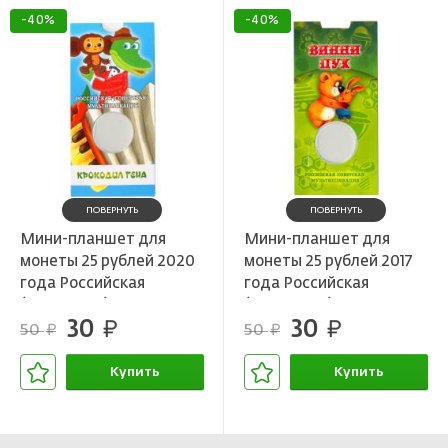
-40%
-40%
ПОВЕРНУТЬ
ПОВЕРНУТЬ
Мини-планшет для
Мини-планшет для
монеты 25 рублей 2020
монеты 25 рублей 2017
года Российская
года Российская
(Советская)
(Советская)
30
30
мультипликация —
руб.
мультипликация —
руб.
50
50
руб.
руб.
Крокодил Гена
Винни-Пух
Купить
Купить
В корзине
В корзине