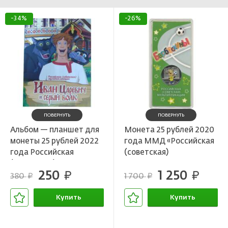
-34%
-26%
ПОВЕРНУТЬ
ПОВЕРНУТЬ
Альбом — планшет для
Монета 25 рублей 2020
монеты 25 рублей 2022
года ММД «Российская
года Российская
(советская)
(Советская)
мультипликация —
250
1 250
мультипликация —
руб.
Барбоскины» (цветная)
руб.
380
1 700
руб.
руб.
Иван Царевич и серый
волк
Купить
Купить
В корзине
В корзине