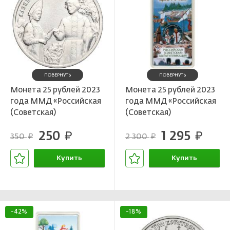
ПОВЕРНУТЬ
ПОВЕРНУТЬ
Монета 25 рублей 2023
Монета 25 рублей 2023
года ММД «Российская
года ММД «Российская
(Советская)
(Советская)
Мультипликация —
Мультипликация —
250
1 295
Аленький цветочек»
руб.
Аленький цветочек»
руб.
350
2 300
руб.
руб.
(Цветная)
Купить
Купить
В корзине
В корзине
-42%
-18%