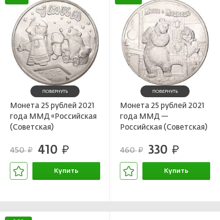
ПОВЕРНУТЬ
ПОВЕРНУТЬ
Монета 25 рублей 2021
Монета 25 рублей 2021
года ММД «Российская
года ММД —
(Советская)
Российская (Советская)
мультипликация —
мультипликация —
410
330
Умка»
руб.
Маша и Медведь
руб.
450
460
руб.
руб.
Купить
Купить
В корзине
В корзине