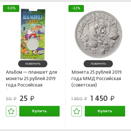
-50%
-22%
ПОВЕРНУТЬ
ПОВЕРНУТЬ
Альбом — планшет для
Монета 25 рублей 2019
монеты 25 рублей 2019
года ММД Российская
года Российская
(советская)
(Советская)
мультипликация — Дед
25
1 450
мультипликация — Дед
руб.
Мороз и лето
руб.
50
1 850
руб.
руб.
мороз и лето
Купить
Купить
В корзине
В корзине