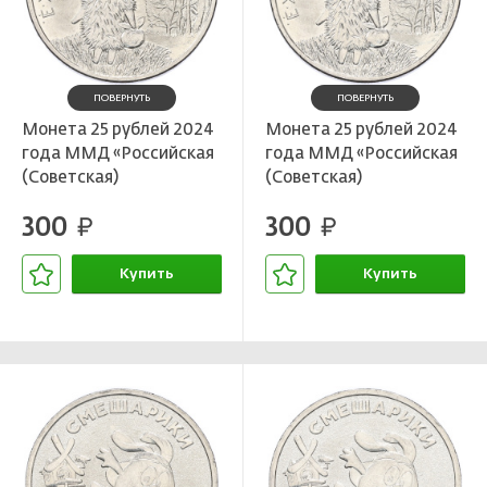
ПОВЕРНУТЬ
ПОВЕРНУТЬ
Монета 25 рублей 2024
Монета 25 рублей 2024
года ММД «Российская
года ММД «Российская
(Советская)
(Советская)
мультипликация — Ежик
мультипликация — Ежик
300
300
в тумане»
руб.
в тумане»
руб.
Купить
Купить
В корзине
В корзине