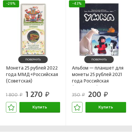
-29%
-43%
ПОВЕРНУТЬ
ПОВЕРНУТЬ
Монета 25 рублей 2022
Альбом — планшет для
года ММД «Российская
монеты 25 рублей 2021
(Советская)
года Российская
мультипликация —
(Советская)
1 270
200
Веселая Карусель
руб.
мультипликация — Умка
руб.
1 800
350
руб.
руб.
(Антошка)»(Цветная)
Купить
Купить
В корзине
В корзине