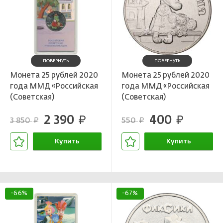
ПОВЕРНУТЬ
ПОВЕРНУТЬ
Монета 25 рублей 2020
Монета 25 рублей 2020
года ММД «Российская
года ММД «Российская
(Советская)
(Советская)
мультипликация —
мультипликация —
2 390
400
Крокодил Гена»
руб.
Крокодил Гена»
руб.
3 850
550
руб.
руб.
(Цветная)
Купить
Купить
В корзине
В корзине
-66%
-67%