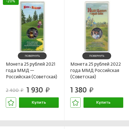
-20%
ПОВЕРНУТЬ
ПОВЕРНУТЬ
Монета 25 рублей 2021
Монета 25 рублей 2022
года ММД —
года ММД Российская
Российская (Советская)
(Советская)
мультипликация —
мультипликация —
1 930
1 380
Маша и Медведь
руб.
Иван Царевич и серый
руб.
2 400
руб.
(Цветная)
волк (цветная)
Купить
Купить
В корзине
В корзине