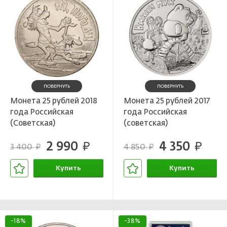
ПОВЕРНУТЬ
ПОВЕРНУТЬ
Монета 25 рублей 2018
Монета 25 рублей 2017
года Российская
года Российская
(Советская)
(советская)
мультипликация — Ну
мультипликация —
2 990
4 350
Погоди
руб.
Винни-Пух
руб.
3 400
4 850
руб.
руб.
Купить
Купить
В корзине
В корзине
-18%
-38%