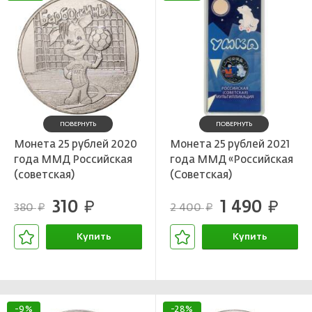
ПОВЕРНУТЬ
ПОВЕРНУТЬ
Монета 25 рублей 2020
Монета 25 рублей 2021
года ММД Российская
года ММД «Российская
(советская)
(Советская)
мультипликация —
мультипликация —
310
1 490
Барбоскины
руб.
Умка» (цветная)
руб.
380
2 400
руб.
руб.
Купить
Купить
В корзине
В корзине
-9%
-28%