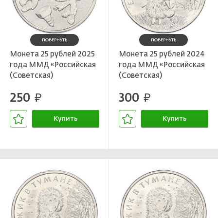
Лотерейные билеты
Персоналии
Смотреть все
Наука и образование
ПОВЕРНУТЬ
ПОВЕРНУТЬ
События и даты
Монета 25 рублей 2025
Монета 25 рублей 2024
года ММД «Российская
года ММД «Российская
Смотреть все
(Советская)
(Советская)
мультипликация —
мультипликация — Ежик
250
300
Фиксики»
руб.
в тумане»
руб.
Купить
Купить
В корзине
В корзине