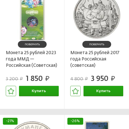
ПОВЕРНУТЬ
ПОВЕРНУТЬ
Монета 25 рублей 2023
Монета 25 рублей 2017
года ММД —
года Российская
Российская (Советская)
(советская)
мультипликация —
мультипликация — Три
1 850
3 950
Смешарики (Цветная)
руб.
богатыря
руб.
3 200
4 800
руб.
руб.
Купить
Купить
В корзине
В корзине
-21%
-26%