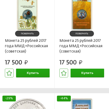
ПОВЕРНУТЬ
ПОВЕРНУТЬ
Монета 25 рублей 2017
Монета 25 рублей 2017
года ММД «Российская
года ММД «Российская
(советская)
(советская)
мультипликация —
мультипликация — Три
17 500
17 500
Винни-Пух» (Цветная)
руб.
богатыря» (Цветная)
руб.
Купить
Купить
В корзине
В корзине
-29%
-44%