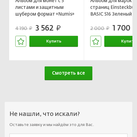
Альбом для монет с 5
Альбом для марок на
листами и защитным
страниц Einsteckbu
шубером формат «Numis»
BASIC S16 Зеленый
Синий LEUCHTTURM
LEUCHTTURM 3265
3 562
1 700
338787
руб.
руб
4 190
2 000
руб.
руб.
Купить
Купить
В корзине
В корзин
Смотреть все
Не нашли, что искали?
Оставьте заявку и мы найдём это для Вас.