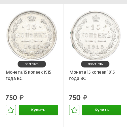
ПОВЕРНУТЬ
ПОВЕРНУТЬ
Монета 15 копеек 1915
Монета 15 копеек 1915
года ВС
года ВС
750
750
руб.
руб.
Купить
Купить
В корзине
В корзине