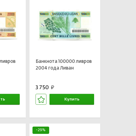
ливров
Банкнота 100000 ливров
2004 года Ливан
3 750
руб.
ть
Купить
зине
В корзине
-29%