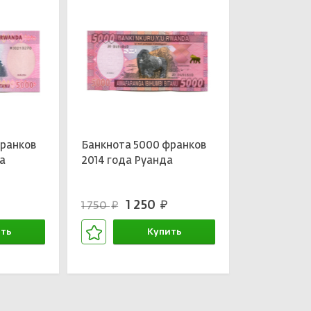
франков
Банкнота 5000 франков
а
2014 года Руанда
1 250
1 750
руб.
руб.
ть
Купить
зине
В корзине