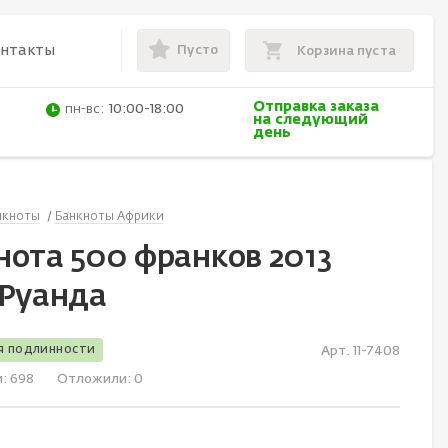
Пусто
онтакты
Корзина пуста
Отправка заказа
пн-вс:
10:00-18:00
на следующий
день
нкноты
Банкноты Африки
нота 500 франков 2013
 Руанда
я подлинности
Арт. 11-7408
и:
698
Отложили:
0