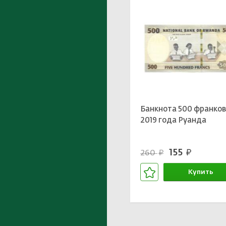
Банкнота 500 франко
2019 года Руанда
155
260
руб.
руб.
Купить
В корзине