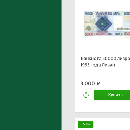
Банкнота 50000 ливро
1995 года Ливан
3 000
руб.
Купить
В корзине
-53%