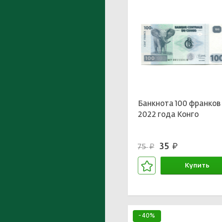
Банкнота 100 франков
2022 года Конго
35
75
руб.
руб.
Купить
В корзине
-40%