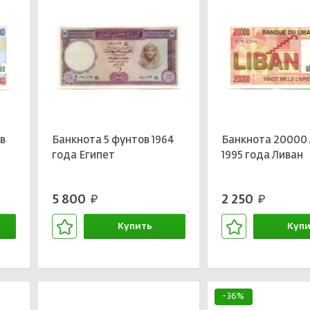
в
Банкнота 5 фунтов 1964
Банкнота 20000 
года Египет
1995 года Ливан
5 800
2 250
руб.
руб.
Купить
Купи
В корзине
В кор
-36%