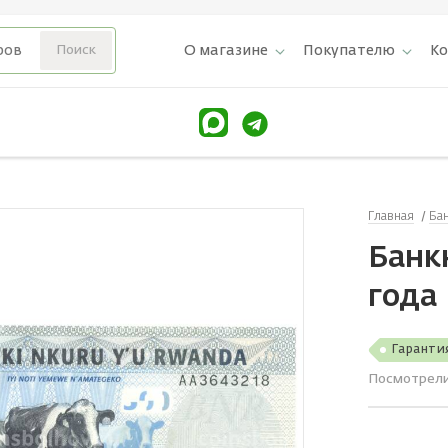
О магазине
Покупателю
К
Главная
Ба
Банк
года
Гаранти
Посмотрел