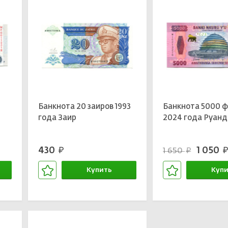
Банкнота 20 заиров 1993
Банкнота 5000 
года Заир
2024 года Руанд
430
1 050
1 650
руб.
руб.
руб.
Купить
Купи
В корзине
В кор