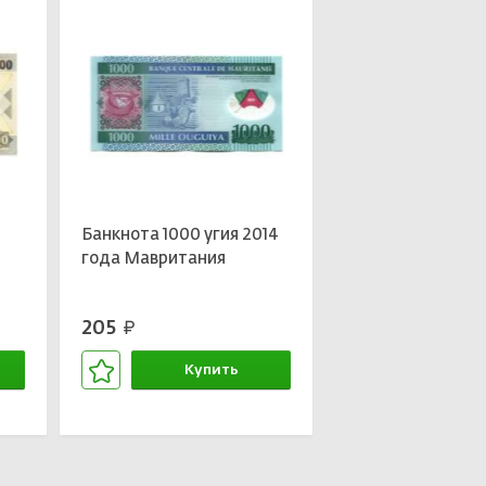
в
Банкнота 1000 угия 2014
года Мавритания
205
руб.
Купить
В корзине