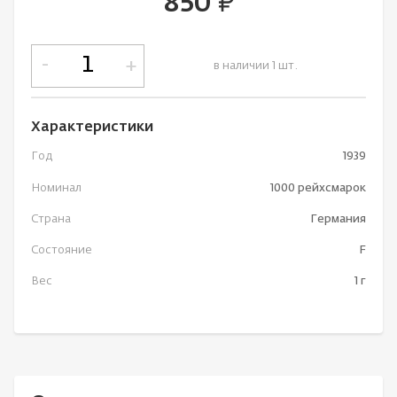
850
руб.
-
+
в наличии 1 шт.
Характеристики
Год
1939
Номинал
1000 рейхсмарок
Страна
Германия
Состояние
F
Вес
1 г