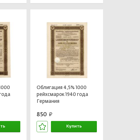
1000
Облигация 4,5% 1000
 года
рейхсмарок 1940 года
Германия
850
руб.
ть
Купить
зине
В корзине