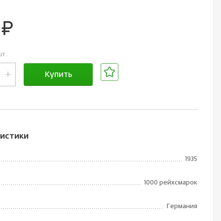
0
руб.
шт.
+
Купить
В корзине
истики
1935
1000 рейхсмарок
Германия