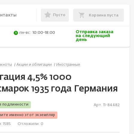
Пусто
онтакты
Корзина пуста
Отправка заказа
пн-вс:
10:00-18:00
на следующий
день
нкноты
Акции и облигации
Иностранные
гация 4,5% 1000
смарок 1935 года Германия
я подлинности
Арт. 11-84482
чите именно этот экземпляр
и:
1585
Отложили:
0