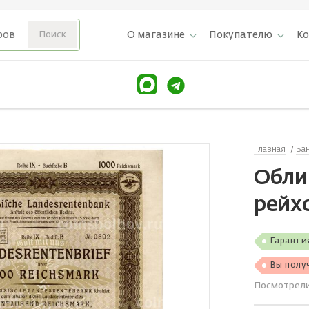
О магазине
Покупателю
К
Главная
Ба
Обли
рейх
Гаранти
Вы полу
Посмотрел