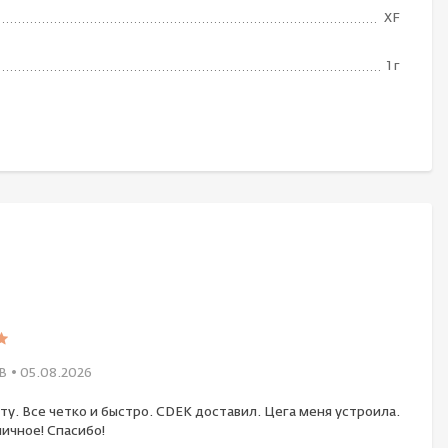
XF
1 г
В
• 05.08.2026
ту. Все четко и быстро. CDEK доставил. Цега меня устроила.
ичное! Спасибо!