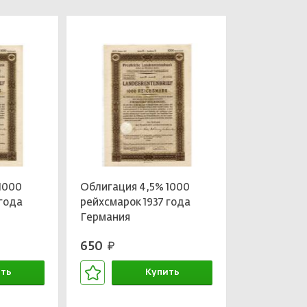
1000
Облигация 4,5% 1000
 года
рейхсмарок 1937 года
Германия
650
руб.
ть
Купить
зине
В корзине