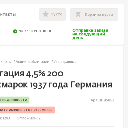
Пусто
онтакты
Корзина пуста
Отправка заказа
пн-вс:
10:00-18:00
на следующий
день
нкноты
Акции и облигации
Иностранные
гация 4,5% 200
смарок 1937 года Германия
я подлинности
Арт. 11-85883
чите именно этот экземпляр
и:
1293
Отложили:
2