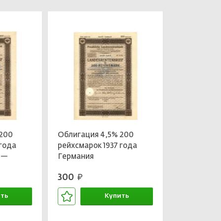
 200
Облигация 4,5% 200
 года
рейхсмарок 1937 года
 —
Германия
300
руб.
ть
Купить
зине
В корзине