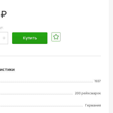
0
руб.
шт.
+
Купить
В корзине
истики
1937
200 рейхсмарок
Германия