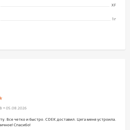
XF
1 г
В
• 05.08.2026
ту. Все четко и быстро. CDEK доставил. Цега меня устроила.
ичное! Спасибо!