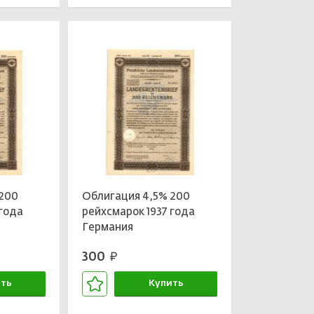
 200
Облигация 4,5% 200
 года
рейхсмарок 1937 года
Германия
300
руб.
ть
Купить
зине
В корзине