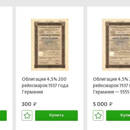
Облигация 4,5% 200
Облигация 4,5%
рейхсмарок 1937 года
рейхсмарок 1937
Германия
Германия — 5555
красивый номер
300
5 000
руб.
руб.
Купить
Купи
В корзине
В кор