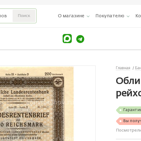
О магазине
Покупателю
К
Главная
Ба
Обли
рейх
Гаранти
Вы полу
Посмотрел